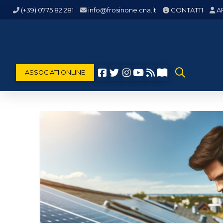
(+39) 0775 82 281
info@frosinone.cna.it
CONTATTI
A
ASSOCIATI ONLINE