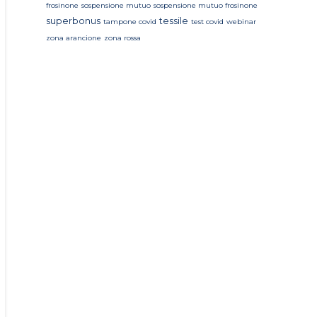
frosinone
sospensione mutuo
sospensione mutuo frosinone
superbonus
tessile
tampone covid
test covid
webinar
zona arancione
zona rossa