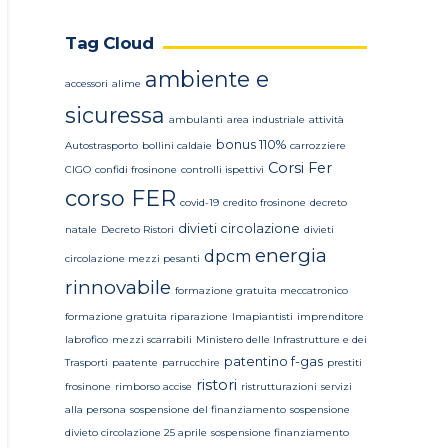
Tag Cloud
ambiente e
accessori
alime
sicuressa
ambulanti
area industriale
attività
bonus 110%
Autostrasporto
bollini caldaie
carrozziere
Corsi Fer
CIGO
confidi frosinone
controlli ispettivi
corso FER
covid-19
credito frosinone
decreto
divieti circolazione
natale
Decreto Ristori
divieti
energia
dpcm
circolazione mezzi pesanti
rinnovabile
formazione gratuita meccatronico
formazione gratuita riparazione
Imapiantisti
imprenditore
labrofico
mezzi scarrabili
Ministero delle Infrastrutture e dei
patentino f-gas
Trasporti
paatente
parrucchire
prestiti
ristori
frosinone
rimborso accise
ristrutturazioni
servizi
alla persona
sospensione del finanziamento
sospensione
divieto circolazione 25 aprile
sospensione finanziamento