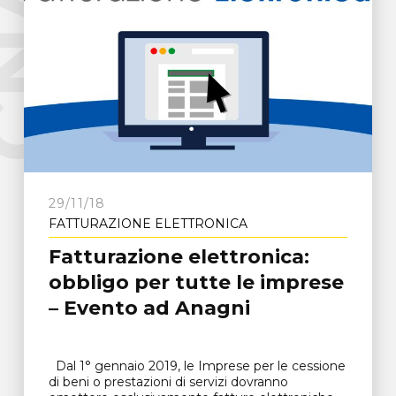
e
C
N
A
F
r
o
s
i
n
o
n
29/11/18
FATTURAZIONE ELETTRONICA
Fatturazione elettronica:
obbligo per tutte le imprese
– Evento ad Anagni
Dal 1° gennaio 2019, le Imprese per le cessione
di beni o prestazioni di servizi dovranno