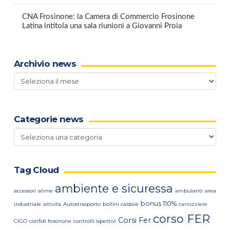
CNA Frosinone: la Camera di Commercio Frosinone
Latina intitola una sala riunioni a Giovanni Proia
Archivio news
Archivio
news
Categorie news
Categorie
news
Tag Cloud
ambiente e sicuressa
accessori
alime
ambulanti
area
bonus 110%
industriale
attività
Autostrasporto
bollini caldaie
carrozziere
corso FER
Corsi Fer
CIGO
confidi frosinone
controlli ispettivi