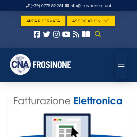
(+39) 0775 82 281
info@frosinone.cna.it
AREA RISERVATA
ASSOCIATI ONLINE