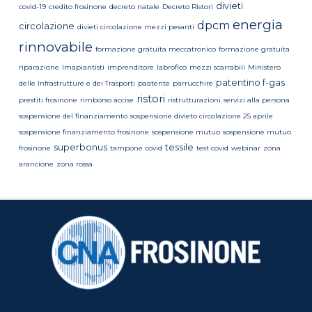
divieti
covid-19
credito frosinone
decreto natale
Decreto Ristori
energia
dpcm
circolazione
divieti circolazione mezzi pesanti
rinnovabile
formazione gratuita meccatronico
formazione gratuita
riparazione
Imapiantisti
imprenditore
labrofico
mezzi scarrabili
Ministero
patentino f-gas
delle Infrastrutture e dei Trasporti
paatente
parrucchire
ristori
prestiti frosinone
rimborso accise
ristrutturazioni
servizi alla persona
sospensione del finanziamento
sospensione divieto circolazione 25 aprile
sospensione finanziamento frosinone
sospensione mutuo
sospensione mutuo
superbonus
tessile
frosinone
tampone covid
test covid
webinar
zona
arancione
zona rossa