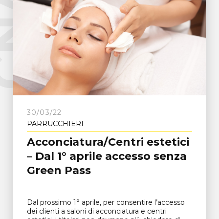
e
C
N
A
F
r
o
s
i
n
o
n
30/03/22
PARRUCCHIERI
Acconciatura/Centri estetici
– Dal 1° aprile accesso senza
Green Pass
Dal prossimo 1° aprile, per consentire l’accesso
dei clienti a saloni di acconciatura e centri