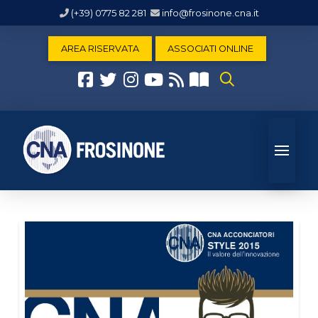
(+39) 0775 82 281
info@frosinone.cna.it
AREA RISERVATA
ASSOCIATI ONLINE