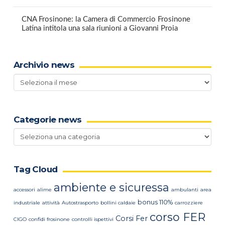
CNA Frosinone: la Camera di Commercio Frosinone
Latina intitola una sala riunioni a Giovanni Proia
Archivio news
Archivio
news
Categorie news
Categorie
news
Tag Cloud
ambiente e sicuressa
accessori
alime
ambulanti
area
bonus 110%
industriale
attività
Autostrasporto
bollini caldaie
carrozziere
corso FER
Corsi Fer
CIGO
confidi frosinone
controlli ispettivi