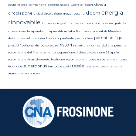
divieti
covid-19
credito frosinone
decreto natale
Decreto Ristori
energia
dpcm
circolazione
divieti circolazione mezzi pesanti
rinnovabile
formazione gratuita meccatronico
formazione gratuita
riparazione
Imapiantisti
imprenditore
labrofico
mezzi scarrabili
Ministero
patentino f-gas
delle Infrastrutture e dei Trasporti
paatente
parrucchire
ristori
prestiti frosinone
rimborso accise
ristrutturazioni
servizi alla persona
sospensione del finanziamento
sospensione divieto circolazione 25 aprile
sospensione finanziamento frosinone
sospensione mutuo
sospensione mutuo
superbonus
tessile
frosinone
tampone covid
test covid
webinar
zona
arancione
zona rossa