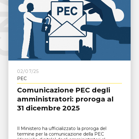
e
C
N
A
F
r
o
s
i
n
o
n
02/07/25
PEC
Comunicazione PEC degli
amministratori: proroga al
31 dicembre 2025
Il Ministero ha ufficializzato la proroga del
termine per la comunicazione della PEC