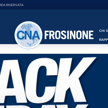
REA RISERVATA
CHI 
RAP