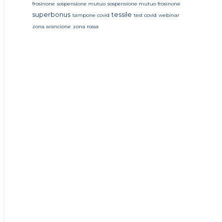
frosinone
sospensione mutuo
sospensione mutuo frosinone
superbonus
tessile
tampone covid
test covid
webinar
zona arancione
zona rossa