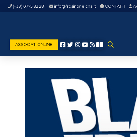
(+39) 0775 82 281
info@frosinone.cna.it
CONTATTI
A
ASSOCIATI ONLINE