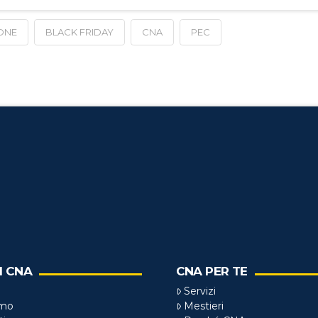
ONE
BLACK FRIDAY
CNA
PEC
I CNA
CNA PER TE
Servizi
amo
Mestieri