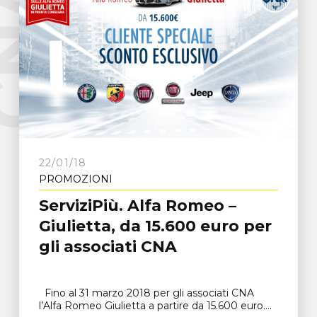
e
C
N
A
F
r
o
s
i
n
o
n
22/01/18
PROMOZIONI
ServiziPiù. Alfa Romeo –
Giulietta, da 15.600 euro per
gli associati CNA
Fino al 31 marzo 2018 per gli associati CNA
l’Alfa Romeo Giulietta a partire da 15.600 euro....