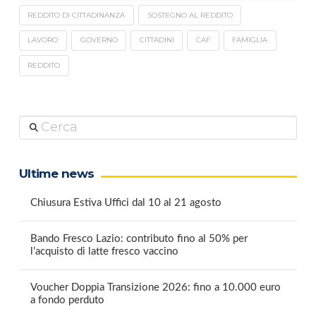
REDDITO DI CITTADINANZA
SOSTEGNO AL REDDITO
LAVORO
GOVERNO
CITTADINI
CAF
FAMIGLIA
REDDITO
Cerca
Ultime news
Chiusura Estiva Uffici dal 10 al 21 agosto
Bando Fresco Lazio: contributo fino al 50% per
l’acquisto di latte fresco vaccino
Voucher Doppia Transizione 2026: fino a 10.000 euro
a fondo perduto