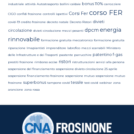
bonus 110%
industriale
attività
Autostrasporto
bollini caldaie
carrozziere
corso FER
Corsi Fer
CIGO
confidi frosinone
controlli ispettivi
divieti
covid-19
credito frosinone
decreto natale
Decreto Ristori
energia
dpcm
circolazione
divieti circolazione mezzi pesanti
rinnovabile
formazione gratuita meccatronico
formazione gratuita
riparazione
Imapiantisti
imprenditore
labrofico
mezzi scarrabili
Ministero
patentino f-gas
delle Infrastrutture e dei Trasporti
paatente
parrucchire
ristori
prestiti frosinone
rimborso accise
ristrutturazioni
servizi alla persona
sospensione del finanziamento
sospensione divieto circolazione 25 aprile
sospensione finanziamento frosinone
sospensione mutuo
sospensione mutuo
superbonus
tessile
frosinone
tampone covid
test covid
webinar
zona
arancione
zona rossa