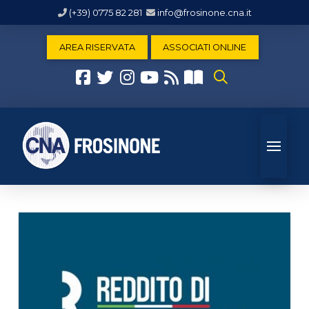
(+39) 0775 82 281
info@frosinone.cna.it
AREA RISERVATA
ASSOCIATI ONLINE