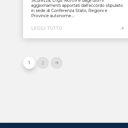
Sicurezza, D.lgs 160/09 e dagli ultimi
aggiornamenti apportati dall’accordo stipulato
in sede di Conferenza Stato, Regioni e
Province autonome....
LEGGI TUTTO
1
2
Next