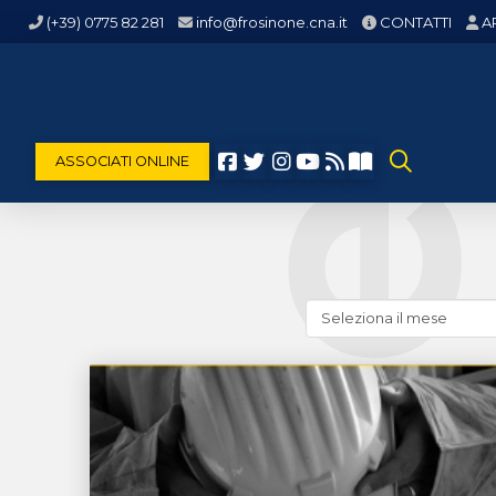
(+39) 0775 82 281
info@frosinone.cna.it
CONTATTI
A
ASSOCIATI ONLINE
Cerca
news
(archivio
storico)