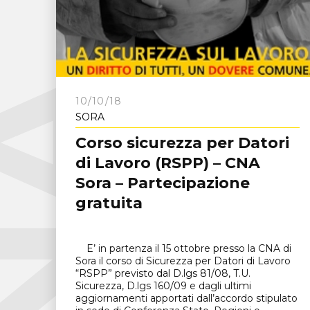
C
N
A
F
r
o
s
i
n
o
n
10/10/18
SORA
Corso sicurezza per Datori
di Lavoro (RSPP) – CNA
Sora – Partecipazione
gratuita
E’ in partenza il 15 ottobre presso la CNA di
Sora il corso di Sicurezza per Datori di Lavoro
“RSPP” previsto dal D.lgs 81/08, T.U.
Sicurezza, D.lgs 160/09 e dagli ultimi
aggiornamenti apportati dall’accordo stipulato