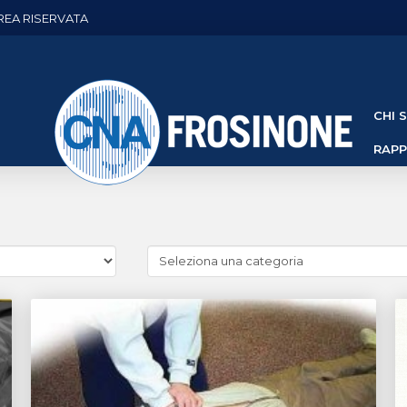
REA RISERVATA
CHI 
RAP
Cerca
news
(Archivio
categorie)