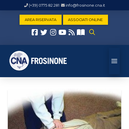
(+39) 0775 82 281
info@frosinone.cna.it
AREA RISERVATA
ASSOCIATI ONLINE