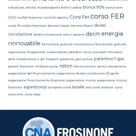
bonus 110%
industriale
attività
Autostrasporto
bollini caldaie
carrozziere
corso FER
Corsi Fer
CIGO
confidi frosinone
controlli ispettivi
divieti
covid-19
credito frosinone
decreto natale
Decreto Ristori
energia
dpcm
circolazione
divieti circolazione mezzi pesanti
rinnovabile
formazione gratuita meccatronico
formazione gratuita
riparazione
Imapiantisti
imprenditore
labrofico
mezzi scarrabili
Ministero
patentino f-gas
delle Infrastrutture e dei Trasporti
paatente
parrucchire
ristori
prestiti frosinone
rimborso accise
ristrutturazioni
servizi alla persona
sospensione del finanziamento
sospensione divieto circolazione 25 aprile
sospensione finanziamento frosinone
sospensione mutuo
sospensione mutuo
superbonus
tessile
frosinone
tampone covid
test covid
webinar
zona
arancione
zona rossa