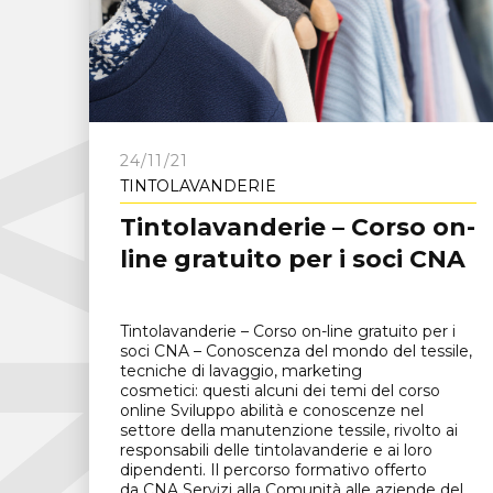
C
N
A
F
r
o
s
i
n
o
n
24/11/21
TINTOLAVANDERIE
Tintolavanderie – Corso on-
line gratuito per i soci CNA
Tintolavanderie – Corso on-line gratuito per i
soci CNA – Conoscenza del mondo del tessile,
tecniche di lavaggio, marketing
cosmetici: questi alcuni dei temi del corso
online Sviluppo abilità e conoscenze nel
settore della manutenzione tessile, rivolto ai
responsabili delle tintolavanderie e ai loro
dipendenti. Il percorso formativo offerto
da CNA Servizi alla Comunità alle aziende del