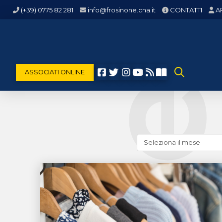
(+39) 0775 82 281
info@frosinone.cna.it
CONTATTI
A
ASSOCIATI ONLINE
Cerca
news
(archivio
storico)