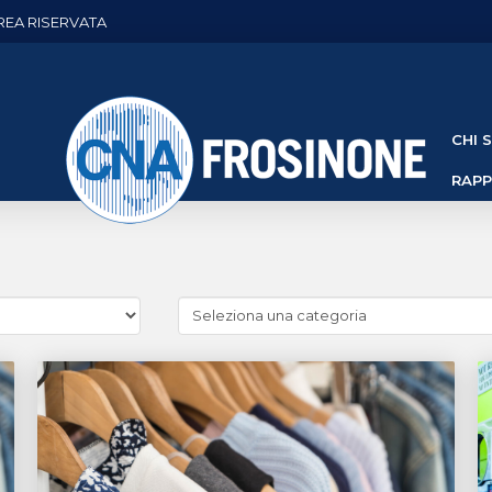
REA RISERVATA
CHI 
RAP
Cerca
news
(Archivio
categorie)