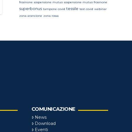
frosinone
sospensione mutuo
sospensione mutuo frosinone
superbonus
tessile
tampone covid
test covid
webinar
zona arancione
zona rossa
COMUNICAZIONE
News
Download
Eventi