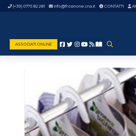
(+39) 0775 82 281
info@frosinone.cna.it
CONTATTI
A
ASSOCIATI ONLINE