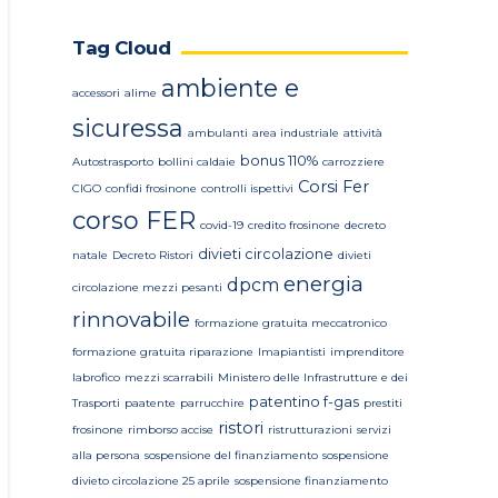
Tag Cloud
ambiente e
accessori
alime
sicuressa
ambulanti
area industriale
attività
bonus 110%
Autostrasporto
bollini caldaie
carrozziere
Corsi Fer
CIGO
confidi frosinone
controlli ispettivi
corso FER
covid-19
credito frosinone
decreto
divieti circolazione
natale
Decreto Ristori
divieti
energia
dpcm
circolazione mezzi pesanti
rinnovabile
formazione gratuita meccatronico
formazione gratuita riparazione
Imapiantisti
imprenditore
labrofico
mezzi scarrabili
Ministero delle Infrastrutture e dei
patentino f-gas
Trasporti
paatente
parrucchire
prestiti
ristori
frosinone
rimborso accise
ristrutturazioni
servizi
alla persona
sospensione del finanziamento
sospensione
divieto circolazione 25 aprile
sospensione finanziamento