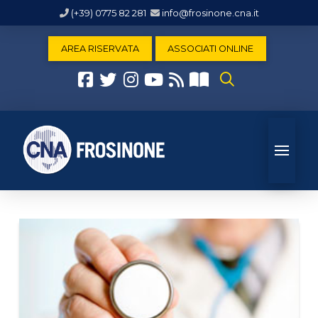
(+39) 0775 82 281
info@frosinone.cna.it
AREA RISERVATA
ASSOCIATI ONLINE