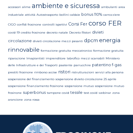
ambiente e sicuressa
accessori
alime
ambulanti
area
bonus 110%
industriale
attività
Autostrasporto
bollini caldaie
carrozziere
corso FER
Corsi Fer
CIGO
confidi frosinone
controlli ispettivi
divieti
covid-19
credito frosinone
decreto natale
Decreto Ristori
energia
dpcm
circolazione
divieti circolazione mezzi pesanti
rinnovabile
formazione gratuita meccatronico
formazione gratuita
riparazione
Imapiantisti
imprenditore
labrofico
mezzi scarrabili
Ministero
patentino f-gas
delle Infrastrutture e dei Trasporti
paatente
parrucchire
ristori
prestiti frosinone
rimborso accise
ristrutturazioni
servizi alla persona
sospensione del finanziamento
sospensione divieto circolazione 25 aprile
sospensione finanziamento frosinone
sospensione mutuo
sospensione mutuo
superbonus
tessile
frosinone
tampone covid
test covid
webinar
zona
arancione
zona rossa