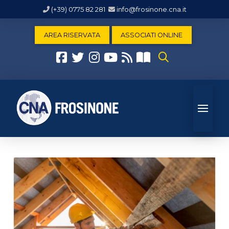
(+39) 0775 82 281
info@frosinone.cna.it
AREA RISERVATA
ASSOCIATI ONLINE