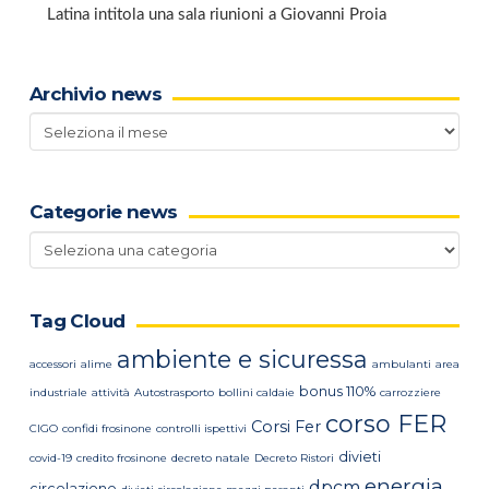
Latina intitola una sala riunioni a Giovanni Proia
Archivio news
Archivio
news
Categorie news
Categorie
news
Tag Cloud
ambiente e sicuressa
accessori
alime
ambulanti
area
bonus 110%
industriale
attività
Autostrasporto
bollini caldaie
carrozziere
corso FER
Corsi Fer
CIGO
confidi frosinone
controlli ispettivi
divieti
covid-19
credito frosinone
decreto natale
Decreto Ristori
energia
dpcm
circolazione