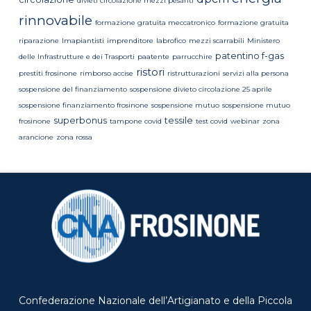
divieti circolazione mezzi pesanti
rinnovabile
formazione gratuita meccatronico
formazione gratuita
riparazione
Imapiantisti
imprenditore
labrofico
mezzi scarrabili
Ministero
patentino f-gas
delle Infrastrutture e dei Trasporti
paatente
parrucchire
ristori
prestiti frosinone
rimborso accise
ristrutturazioni
servizi alla persona
sospensione del finanziamento
sospensione divieto circolazione 25 aprile
sospensione finanziamento frosinone
sospensione mutuo
sospensione mutuo
superbonus
tessile
frosinone
tampone covid
test covid
webinar
zona
arancione
zona rossa
Confederazione Nazionale dell’Artigianato e della Piccola