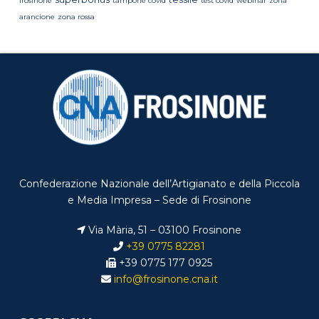
frosinone
tampone covid
test covid
webinar
zona
arancione
zona rossa
Confederazione Nazionale dell’Artigianato e della Piccola
e Media Impresa – Sede di Frosinone
Via Mària, 51 – 03100 Frosinone
+39 0775 82281
+39 0775 177 0925
info@frosinone.cna.it