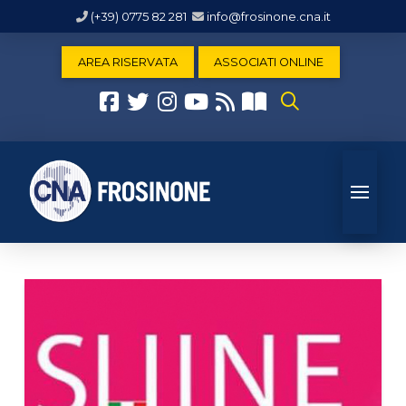
(+39) 0775 82 281
info@frosinone.cna.it
AREA RISERVATA
ASSOCIATI ONLINE