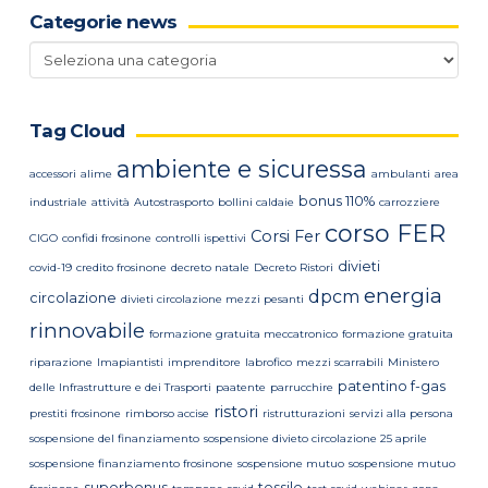
Categorie news
Categorie
news
Tag Cloud
ambiente e sicuressa
accessori
alime
ambulanti
area
bonus 110%
industriale
attività
Autostrasporto
bollini caldaie
carrozziere
corso FER
Corsi Fer
CIGO
confidi frosinone
controlli ispettivi
divieti
covid-19
credito frosinone
decreto natale
Decreto Ristori
energia
dpcm
circolazione
divieti circolazione mezzi pesanti
rinnovabile
formazione gratuita meccatronico
formazione gratuita
riparazione
Imapiantisti
imprenditore
labrofico
mezzi scarrabili
Ministero
patentino f-gas
delle Infrastrutture e dei Trasporti
paatente
parrucchire
ristori
prestiti frosinone
rimborso accise
ristrutturazioni
servizi alla persona
sospensione del finanziamento
sospensione divieto circolazione 25 aprile
sospensione finanziamento frosinone
sospensione mutuo
sospensione mutuo
superbonus
tessile