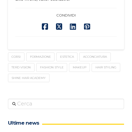
CONDIVIDI
CORSI
FORMAZIONE
ESTETICA
ACCONCIATURA
TERD VISION
FASHION STYLE
MAKEUP
HAIR STYLING
SHINE HAIR ACADEMY
Cerca
Ultime news