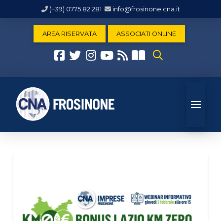
(+39) 0775 82 281
info@frosinone.cna.it
AREA RISERVATA
ASSOCIATI ONLINE