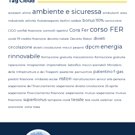
Tag Cloud
ambiente e sicuressa
accessori
alime
ambulanti
area
bonus 110%
industriale
attività
Autostrasporto
bollini caldaie
carrozziere
corso FER
Corsi Fer
CIGO
confidi frosinone
controlli ispettivi
divieti
covid-19
credito frosinone
decreto natale
Decreto Ristori
energia
dpcm
circolazione
divieti circolazione mezzi pesanti
rinnovabile
formazione gratuita meccatronico
formazione gratuita
riparazione
Imapiantisti
imprenditore
labrofico
mezzi scarrabili
Ministero
patentino f-gas
delle Infrastrutture e dei Trasporti
paatente
parrucchire
ristori
prestiti frosinone
rimborso accise
ristrutturazioni
servizi alla persona
sospensione del finanziamento
sospensione divieto circolazione 25 aprile
sospensione finanziamento frosinone
sospensione mutuo
sospensione mutuo
superbonus
tessile
frosinone
tampone covid
test covid
webinar
zona
arancione
zona rossa