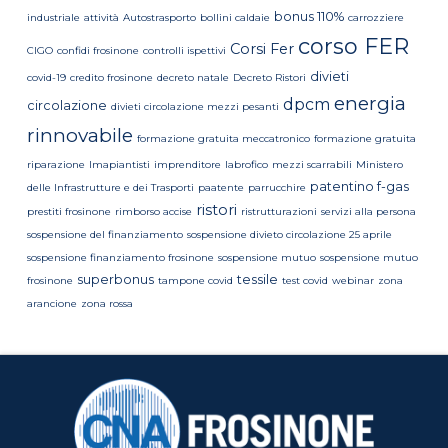
bonus 110%
industriale
attività
Autostrasporto
bollini caldaie
carrozziere
corso FER
Corsi Fer
CIGO
confidi frosinone
controlli ispettivi
divieti
covid-19
credito frosinone
decreto natale
Decreto Ristori
energia
dpcm
circolazione
divieti circolazione mezzi pesanti
rinnovabile
formazione gratuita meccatronico
formazione gratuita
riparazione
Imapiantisti
imprenditore
labrofico
mezzi scarrabili
Ministero
patentino f-gas
delle Infrastrutture e dei Trasporti
paatente
parrucchire
ristori
prestiti frosinone
rimborso accise
ristrutturazioni
servizi alla persona
sospensione del finanziamento
sospensione divieto circolazione 25 aprile
sospensione finanziamento frosinone
sospensione mutuo
sospensione mutuo
superbonus
tessile
frosinone
tampone covid
test covid
webinar
zona
arancione
zona rossa