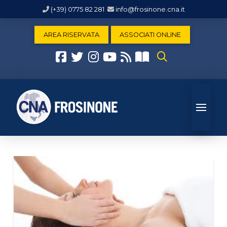
(+39) 0775 82 281
info@frosinone.cna.it
AREA RISERVATA
ASSOCIATI ONLINE