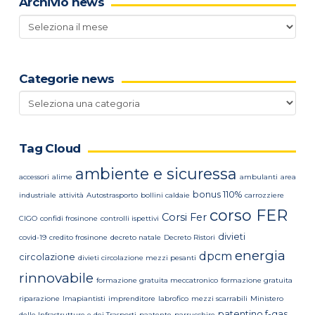
Archivio news
Archivio
news
Categorie news
Categorie
news
Tag Cloud
ambiente e sicuressa
accessori
alime
ambulanti
area
bonus 110%
industriale
attività
Autostrasporto
bollini caldaie
carrozziere
corso FER
Corsi Fer
CIGO
confidi frosinone
controlli ispettivi
divieti
covid-19
credito frosinone
decreto natale
Decreto Ristori
energia
dpcm
circolazione
divieti circolazione mezzi pesanti
rinnovabile
formazione gratuita meccatronico
formazione gratuita
riparazione
Imapiantisti
imprenditore
labrofico
mezzi scarrabili
Ministero
patentino f-gas
delle Infrastrutture e dei Trasporti
paatente
parrucchire