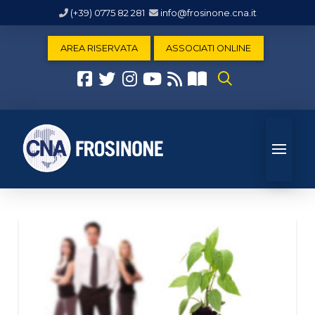
(+39) 0775 82 281
info@frosinone.cna.it
AREA RISERVATA
ASSOCIATI ONLINE