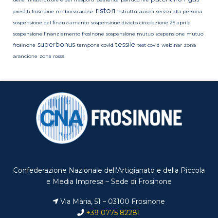
ristori
prestiti frosinone
rimborso accise
ristrutturazioni
servizi alla persona
sospensione del finanziamento
sospensione divieto circolazione 25 aprile
sospensione finanziamento frosinone
sospensione mutuo
sospensione mutuo
superbonus
tessile
frosinone
tampone covid
test covid
webinar
zona
arancione
zona rossa
Confederazione Nazionale dell’Artigianato e della Piccola
e Media Impresa – Sede di Frosinone
Via Mària, 51 – 03100 Frosinone
+39 0775 82281