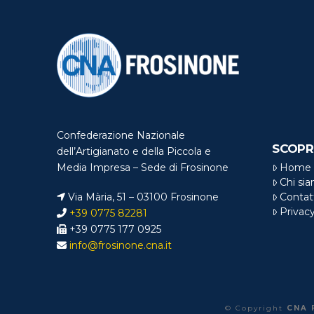
Confederazione Nazionale
SCOPR
dell’Artigianato e della Piccola e
Home
Media Impresa – Sede di Frosinone
Chi si
Via Mària, 51 – 03100 Frosinone
Contat
Privac
+39 0775 82281
+39 0775 177 0925
info@frosinone.cna.it
© Copyright
CNA 