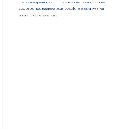
frosinone
sospensione mutuo
sospensione mutuo frosinone
superbonus
tessile
tampone covid
test covid
webinar
zona arancione
zona rossa