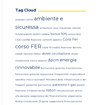
Tag Cloud
ambiente e
accessori
alime
sicuressa
ambulanti
area industriale
attività
bonus 110%
Autostrasporto
bollini caldaie
carrozziere
Corsi Fer
CIGO
confidi frosinone
controlli ispettivi
corso FER
covid-19
credito frosinone
decreto
divieti circolazione
natale
Decreto Ristori
divieti
energia
dpcm
circolazione mezzi pesanti
rinnovabile
formazione gratuita meccatronico
formazione gratuita riparazione
Imapiantisti
imprenditore
labrofico
mezzi scarrabili
Ministero delle Infrastrutture e dei
patentino f-gas
Trasporti
paatente
parrucchire
prestiti
ristori
frosinone
rimborso accise
ristrutturazioni
servizi
alla persona
sospensione del finanziamento
sospensione
divieto circolazione 25 aprile
sospensione finanziamento