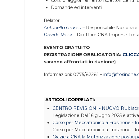
Corsi di aggiornamento Ispettori Centri 
Domande ed interventi
Relatori:
Antonella Grasso
– Responsabile Nazionale
Davide Rossi
– Direttore CNA Imprese Fros
EVENTO GRATUITO
REGISTRAZIONE OBBLIGATORIA:
CLICC
saranno affrontati in riunione)
Informazioni: 0775/82281 –
info@frosinone.c
ARTICOLI CORRELATI:
CENTRO REVISIONI - NUOVO RUI: iscrizio
Legislazione
Dal 16 giugno 2025 è attiv
Corso per Meccatronico a Frosinone - 
Corso per Meccatronico a Frosinone - 
Grazie a CNA la Motorizzazione posticipa 