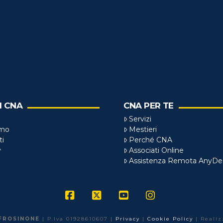
I CNA
CNA PER TE
Servizi
amo
Mestieri
ti
Perché CNA
y
Associati Online
Assistenza Remota AnyDe
Facebook
X
YouTube
Instagram
FROSINONE
| P.Iva 01928610607 |
Privacy
|
Cookie Policy
| Reali