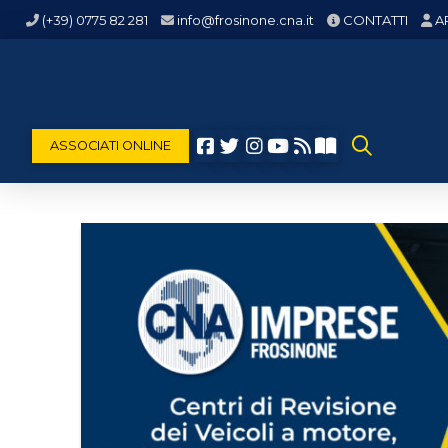
(+39) 0775 82 281
info@frosinone.cna.it
CONTATTI
A
ASSOCIATI ONLINE