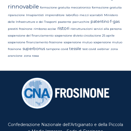
rinnovabile
formazione gratuita meccatronico
formazione gratuita
riparazione
Imapiantisti
imprenditore
labrofico
mezzi scarrabili
Ministero
patentino f-gas
delle Infrastrutture e dei Trasporti
paatente
parrucchire
ristori
prestiti frosinone
rimborso accise
ristrutturazioni
servizi alla persona
sospensione del finanziamento
sospensione divieto circolazione 25 aprile
sospensione finanziamento frosinone
sospensione mutuo
sospensione mutuo
superbonus
tessile
frosinone
tampone covid
test covid
webinar
zona
arancione
zona rossa
Confederazione Nazionale dell’Artigianato e della Piccola