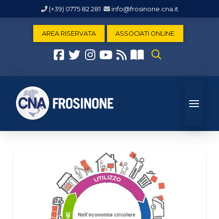
(+39) 0775 82 281
info@frosinone.cna.it
AREA RISERVATA
ASSOCIATI ONLINE