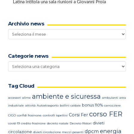
Latina intitola una sala riunioni a Giovanni Proia
Archivio news
Archivio
news
Categorie news
Categorie
news
Tag Cloud
ambiente e sicuressa
accessori
alime
ambulanti
area
bonus 110%
industriale
attività
Autostrasporto
bollini caldaie
carrozziere
corso FER
Corsi Fer
CIGO
confidi frosinone
controlli ispettivi
divieti
covid-19
credito frosinone
decreto natale
Decreto Ristori
energia
dpcm
circolazione
divieti circolazione mezzi pesanti