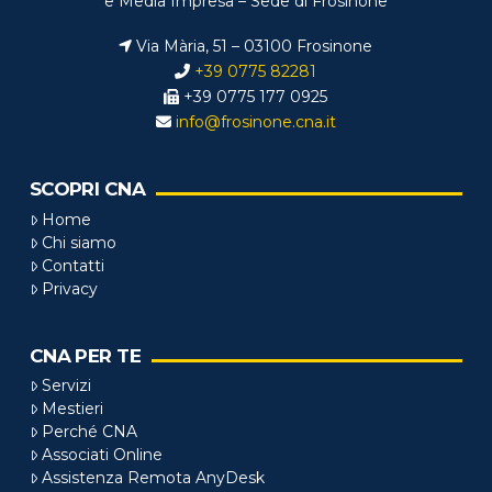
e Media Impresa – Sede di Frosinone
Via Mària, 51 – 03100 Frosinone
+39 0775 82281
+39 0775 177 0925
info@frosinone.cna.it
SCOPRI CNA
Home
Chi siamo
Contatti
Privacy
CNA PER TE
Servizi
Mestieri
Perché CNA
Associati Online
Assistenza Remota AnyDesk