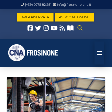
(+39) 0775 82 281
info@frosinone.cna.it
AREA RISERVATA
ASSOCIATI ONLINE