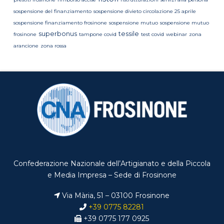
sospensione del finanziamento
sospensione divieto circolazione 25 aprile
sospensione finanziamento frosinone
sospensione mutuo
sospensione mutuo
superbonus
tessile
frosinone
tampone covid
test covid
webinar
zona
arancione
zona rossa
Confederazione Nazionale dell’Artigianato e della Piccola
e Media Impresa – Sede di Frosinone
Via Mària, 51 – 03100 Frosinone
+39 0775 82281
+39 0775 177 0925