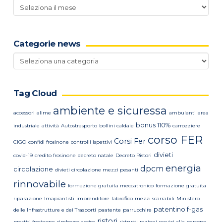
Archivio
news
Categorie news
Categorie
news
Tag Cloud
ambiente e sicuressa
accessori
alime
ambulanti
area
bonus 110%
industriale
attività
Autostrasporto
bollini caldaie
carrozziere
corso FER
Corsi Fer
CIGO
confidi frosinone
controlli ispettivi
divieti
covid-19
credito frosinone
decreto natale
Decreto Ristori
energia
dpcm
circolazione
divieti circolazione mezzi pesanti
rinnovabile
formazione gratuita meccatronico
formazione gratuita
riparazione
Imapiantisti
imprenditore
labrofico
mezzi scarrabili
Ministero
patentino f-gas
delle Infrastrutture e dei Trasporti
paatente
parrucchire
ristori
prestiti frosinone
rimborso accise
ristrutturazioni
servizi alla persona