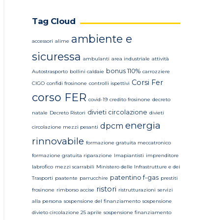
Tag Cloud
ambiente e
accessori
alime
sicuressa
ambulanti
area industriale
attività
bonus 110%
Autostrasporto
bollini caldaie
carrozziere
Corsi Fer
CIGO
confidi frosinone
controlli ispettivi
corso FER
covid-19
credito frosinone
decreto
divieti circolazione
natale
Decreto Ristori
divieti
energia
dpcm
circolazione mezzi pesanti
rinnovabile
formazione gratuita meccatronico
formazione gratuita riparazione
Imapiantisti
imprenditore
labrofico
mezzi scarrabili
Ministero delle Infrastrutture e dei
patentino f-gas
Trasporti
paatente
parrucchire
prestiti
ristori
frosinone
rimborso accise
ristrutturazioni
servizi
alla persona
sospensione del finanziamento
sospensione
divieto circolazione 25 aprile
sospensione finanziamento