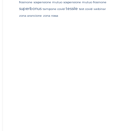
frosinone
sospensione mutuo
sospensione mutuo frosinone
superbonus
tessile
tampone covid
test covid
webinar
zona arancione
zona rossa