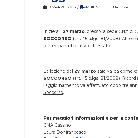
19 MARZO 2018
AMBIENTE E SICUREZZA
Inizierà il
27 marzo
, presso la sede CNA di Ca
SOCCORSO
(art. 45 d.lgs. 81/2008). Al term
partecipanti il relativo attestato.
La lezione del
27 marzo
sarà valida come
C
SOCCORSO
(art. 45 d.lgs. 81/2008).
Ricordi
l’aggiornamento va effettuato dopo tre anni
Soccorso
.
Per maggiori informazioni e per la confer
CNA Cassino
Laura Donfrancesco