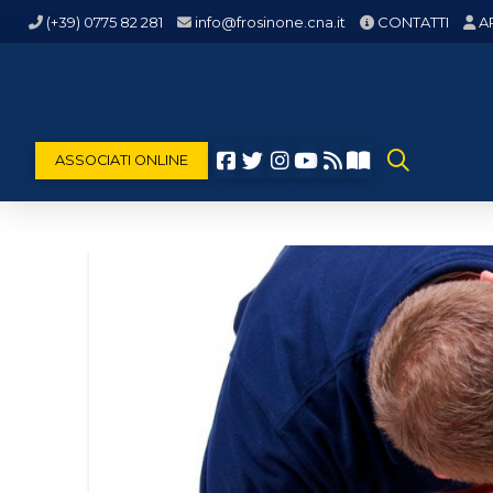
(+39) 0775 82 281
info@frosinone.cna.it
CONTATTI
A
ASSOCIATI ONLINE