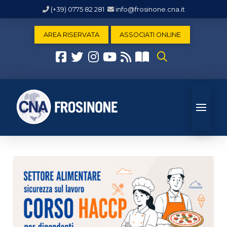
(+39) 0775 82 281
info@frosinone.cna.it
AREA RISERVATA
ASSOCIATI ONLINE