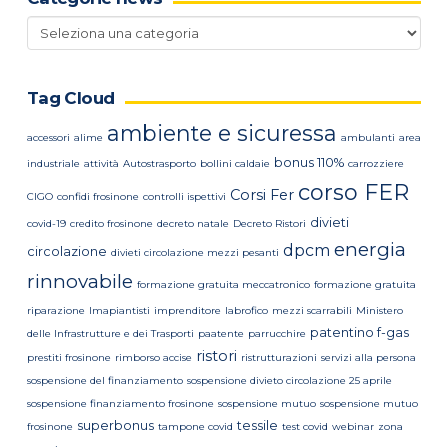
Categorie
news
Tag Cloud
ambiente e sicuressa
accessori
alime
ambulanti
area
bonus 110%
industriale
attività
Autostrasporto
bollini caldaie
carrozziere
corso FER
Corsi Fer
CIGO
confidi frosinone
controlli ispettivi
divieti
covid-19
credito frosinone
decreto natale
Decreto Ristori
energia
dpcm
circolazione
divieti circolazione mezzi pesanti
rinnovabile
formazione gratuita meccatronico
formazione gratuita
riparazione
Imapiantisti
imprenditore
labrofico
mezzi scarrabili
Ministero
patentino f-gas
delle Infrastrutture e dei Trasporti
paatente
parrucchire
ristori
prestiti frosinone
rimborso accise
ristrutturazioni
servizi alla persona
sospensione del finanziamento
sospensione divieto circolazione 25 aprile
sospensione finanziamento frosinone
sospensione mutuo
sospensione mutuo
superbonus
tessile
frosinone
tampone covid
test covid
webinar
zona