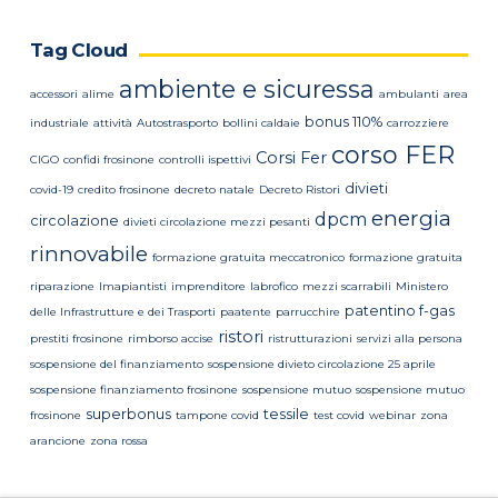
Tag Cloud
ambiente e sicuressa
accessori
alime
ambulanti
area
bonus 110%
industriale
attività
Autostrasporto
bollini caldaie
carrozziere
corso FER
Corsi Fer
CIGO
confidi frosinone
controlli ispettivi
divieti
covid-19
credito frosinone
decreto natale
Decreto Ristori
energia
dpcm
circolazione
divieti circolazione mezzi pesanti
rinnovabile
formazione gratuita meccatronico
formazione gratuita
riparazione
Imapiantisti
imprenditore
labrofico
mezzi scarrabili
Ministero
patentino f-gas
delle Infrastrutture e dei Trasporti
paatente
parrucchire
ristori
prestiti frosinone
rimborso accise
ristrutturazioni
servizi alla persona
sospensione del finanziamento
sospensione divieto circolazione 25 aprile
sospensione finanziamento frosinone
sospensione mutuo
sospensione mutuo
superbonus
tessile
frosinone
tampone covid
test covid
webinar
zona
arancione
zona rossa