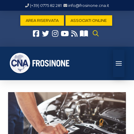
(+39) 0775 82 281
info@frosinone.cna.it
AREA RISERVATA
ASSOCIATI ONLINE