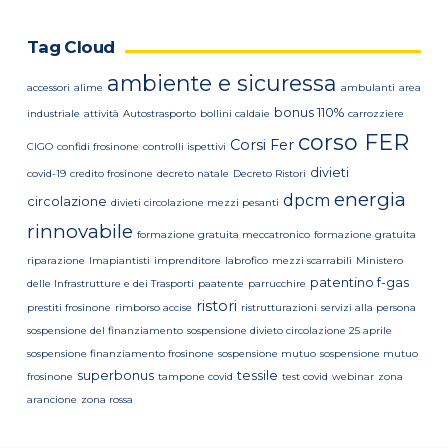
Tag Cloud
ambiente e sicuressa
accessori
alime
ambulanti
area
bonus 110%
industriale
attività
Autostrasporto
bollini caldaie
carrozziere
corso FER
Corsi Fer
CIGO
confidi frosinone
controlli ispettivi
divieti
covid-19
credito frosinone
decreto natale
Decreto Ristori
energia
dpcm
circolazione
divieti circolazione mezzi pesanti
rinnovabile
formazione gratuita meccatronico
formazione gratuita
riparazione
Imapiantisti
imprenditore
labrofico
mezzi scarrabili
Ministero
patentino f-gas
delle Infrastrutture e dei Trasporti
paatente
parrucchire
ristori
prestiti frosinone
rimborso accise
ristrutturazioni
servizi alla persona
sospensione del finanziamento
sospensione divieto circolazione 25 aprile
sospensione finanziamento frosinone
sospensione mutuo
sospensione mutuo
superbonus
tessile
frosinone
tampone covid
test covid
webinar
zona
arancione
zona rossa