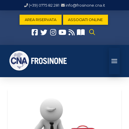
(+39) 0775 82 281
info@frosinone.cna.it
AREA RISERVATA
ASSOCIATI ONLINE