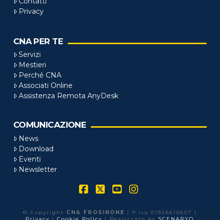
Contatti
Privacy
CNA PER TE
Servizi
Mestieri
Perché CNA
Associati Online
Assistenza Remota AnyDesk
COMUNICAZIONE
News
Download
Eventi
Newsletter
Facebook
X
YouTube
Instagram
© Copyright
CNA FROSINONE
| P.Iva 01928610607 |
Privacy
|
Cookie Policy
| Realizzato da
SCENARYO