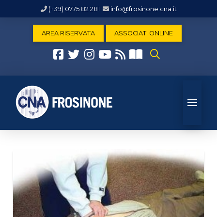
(+39) 0775 82 281
info@frosinone.cna.it
AREA RISERVATA
ASSOCIATI ONLINE