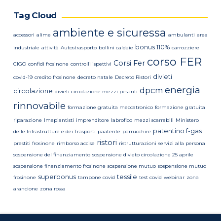
Tag Cloud
ambiente e sicuressa
accessori
alime
ambulanti
area
bonus 110%
industriale
attività
Autostrasporto
bollini caldaie
carrozziere
corso FER
Corsi Fer
CIGO
confidi frosinone
controlli ispettivi
divieti
covid-19
credito frosinone
decreto natale
Decreto Ristori
energia
dpcm
circolazione
divieti circolazione mezzi pesanti
rinnovabile
formazione gratuita meccatronico
formazione gratuita
riparazione
Imapiantisti
imprenditore
labrofico
mezzi scarrabili
Ministero
patentino f-gas
delle Infrastrutture e dei Trasporti
paatente
parrucchire
ristori
prestiti frosinone
rimborso accise
ristrutturazioni
servizi alla persona
sospensione del finanziamento
sospensione divieto circolazione 25 aprile
sospensione finanziamento frosinone
sospensione mutuo
sospensione mutuo
superbonus
tessile
frosinone
tampone covid
test covid
webinar
zona
arancione
zona rossa