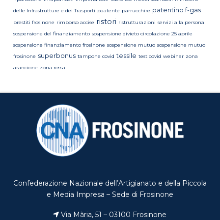
patentino f-gas
delle Infrastrutture e dei Trasporti
paatente
parrucchire
ristori
prestiti frosinone
rimborso accise
ristrutturazioni
servizi alla persona
sospensione del finanziamento
sospensione divieto circolazione 25 aprile
sospensione finanziamento frosinone
sospensione mutuo
sospensione mutuo
superbonus
tessile
frosinone
tampone covid
test covid
webinar
zona
arancione
zona rossa
Confederazione Nazionale dell’Artigianato e della Piccola
e Media Impresa – Sede di Frosinone
Via Mària, 51 – 03100 Frosinone