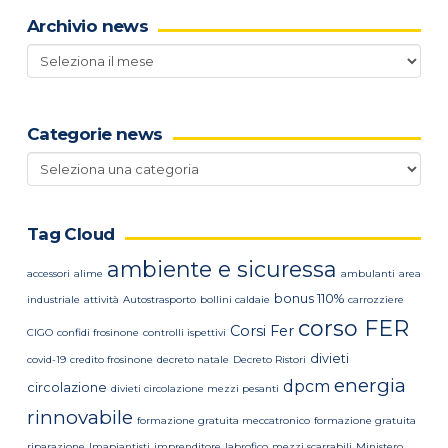
Archivio news
Archivio
news
Categorie news
Categorie
news
Tag Cloud
ambiente e sicuressa
accessori
alime
ambulanti
area
bonus 110%
industriale
attività
Autostrasporto
bollini caldaie
carrozziere
corso FER
Corsi Fer
CIGO
confidi frosinone
controlli ispettivi
divieti
covid-19
credito frosinone
decreto natale
Decreto Ristori
energia
dpcm
circolazione
divieti circolazione mezzi pesanti
rinnovabile
formazione gratuita meccatronico
formazione gratuita
riparazione
Imapiantisti
imprenditore
labrofico
mezzi scarrabili
Ministero