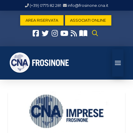
(+39) 0775 82 281
info@frosinone.cna.it
AREA RISERVATA
ASSOCIATI ONLINE