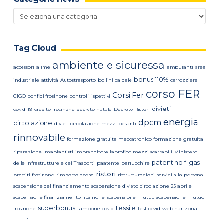
Categorie
news
Tag Cloud
ambiente e sicuressa
accessori
alime
ambulanti
area
bonus 110%
industriale
attività
Autostrasporto
bollini caldaie
carrozziere
corso FER
Corsi Fer
CIGO
confidi frosinone
controlli ispettivi
divieti
covid-19
credito frosinone
decreto natale
Decreto Ristori
energia
dpcm
circolazione
divieti circolazione mezzi pesanti
rinnovabile
formazione gratuita meccatronico
formazione gratuita
riparazione
Imapiantisti
imprenditore
labrofico
mezzi scarrabili
Ministero
patentino f-gas
delle Infrastrutture e dei Trasporti
paatente
parrucchire
ristori
prestiti frosinone
rimborso accise
ristrutturazioni
servizi alla persona
sospensione del finanziamento
sospensione divieto circolazione 25 aprile
sospensione finanziamento frosinone
sospensione mutuo
sospensione mutuo
superbonus
tessile
frosinone
tampone covid
test covid
webinar
zona