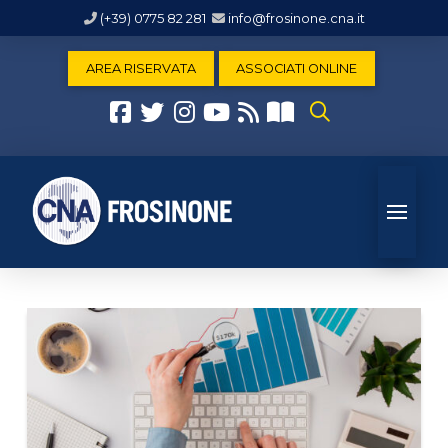
(+39) 0775 82 281
info@frosinone.cna.it
AREA RISERVATA
ASSOCIATI ONLINE