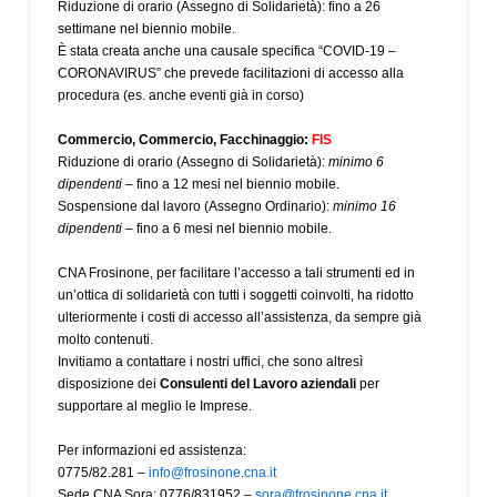
Riduzione di orario (Assegno di Solidarietà): fino a 26
settimane nel biennio mobile.
È stata creata anche una causale specifica “COVID-19 –
CORONAVIRUS” che prevede facilitazioni di accesso alla
procedura (es. anche eventi già in corso)
Commercio, Commercio, Facchinaggio:
FIS
Riduzione di orario (Assegno di Solidarietà):
minimo 6
dipendenti
– fino a 12 mesi nel biennio mobile.
Sospensione dal lavoro (Assegno Ordinario):
minimo 16
dipendenti
– fino a 6 mesi nel biennio mobile.
CNA Frosinone, per facilitare l’accesso a tali strumenti ed in
un’ottica di solidarietà con tutti i soggetti coinvolti, ha ridotto
ulteriormente i costi di accesso all’assistenza, da sempre già
molto contenuti.
Invitiamo a contattare i nostri uffici, che sono altresì
disposizione dei
Consulenti del Lavoro aziendali
per
supportare al meglio le Imprese.
Per informazioni ed assistenza:
0775/82.281 –
info@frosinone.cna.it
Sede CNA Sora: 0776/831952 –
sora@frosinone.cna.it