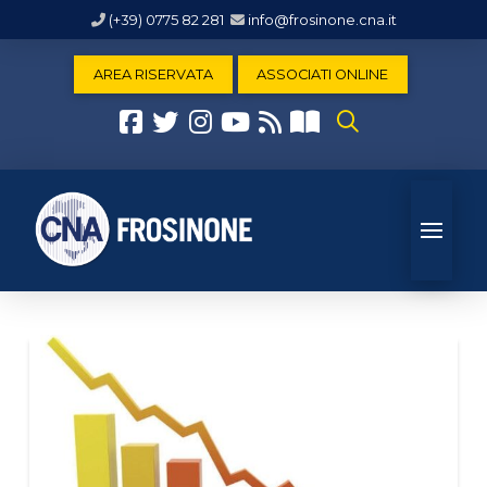
(+39) 0775 82 281
info@frosinone.cna.it
AREA RISERVATA
ASSOCIATI ONLINE