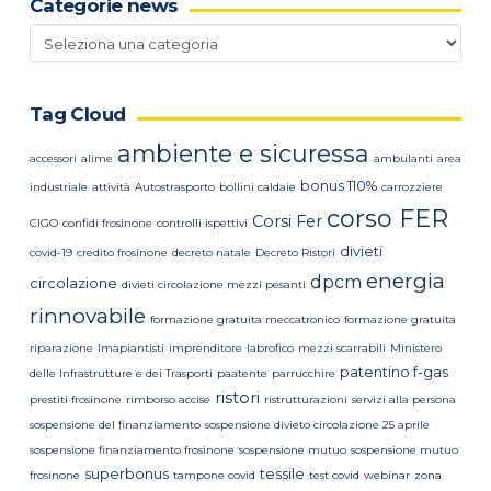
Categorie news
Categorie
news
Tag Cloud
ambiente e sicuressa
accessori
alime
ambulanti
area
bonus 110%
industriale
attività
Autostrasporto
bollini caldaie
carrozziere
corso FER
Corsi Fer
CIGO
confidi frosinone
controlli ispettivi
divieti
covid-19
credito frosinone
decreto natale
Decreto Ristori
energia
dpcm
circolazione
divieti circolazione mezzi pesanti
rinnovabile
formazione gratuita meccatronico
formazione gratuita
riparazione
Imapiantisti
imprenditore
labrofico
mezzi scarrabili
Ministero
patentino f-gas
delle Infrastrutture e dei Trasporti
paatente
parrucchire
ristori
prestiti frosinone
rimborso accise
ristrutturazioni
servizi alla persona
sospensione del finanziamento
sospensione divieto circolazione 25 aprile
sospensione finanziamento frosinone
sospensione mutuo
sospensione mutuo
superbonus
tessile
frosinone
tampone covid
test covid
webinar
zona