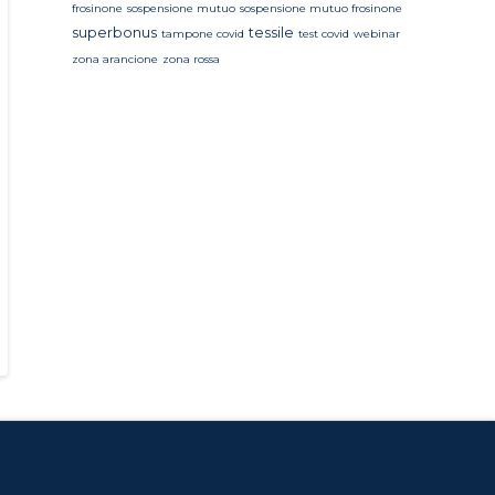
frosinone
sospensione mutuo
sospensione mutuo frosinone
superbonus
tessile
tampone covid
test covid
webinar
zona arancione
zona rossa