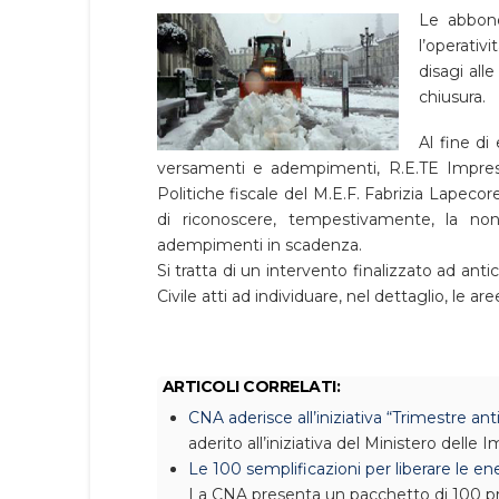
Le abbond
l’operativ
disagi all
chiusura.
Al fine di 
versamenti e adempimenti, R.E.TE Imprese 
Politiche fiscale del M.E.F. Fabrizia Lapecore
di riconoscere, tempestivamente, la non 
adempimenti in scadenza.
Si tratta di un intervento finalizzato ad ant
Civile atti ad individuare, nel dettaglio, le ar
ARTICOLI CORRELATI:
CNA aderisce all’iniziativa “Trimestre ant
aderito all’iniziativa del Ministero delle 
Le 100 semplificazioni per liberare le en
La CNA presenta un pacchetto di 100 pr