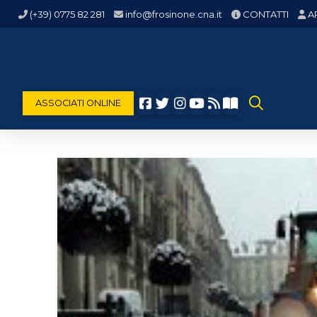
(+39) 0775 82 281
info@frosinone.cna.it
CONTATTI
A
ASSOCIATI ONLINE