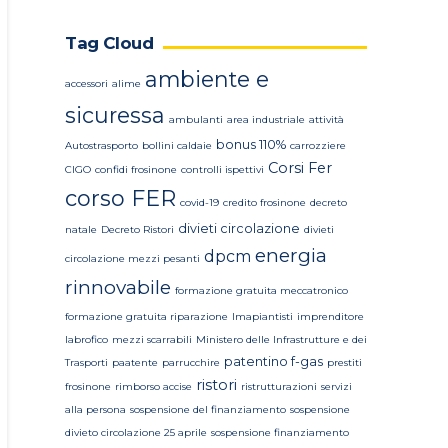
Tag Cloud
ambiente e
accessori
alime
sicuressa
ambulanti
area industriale
attività
bonus 110%
Autostrasporto
bollini caldaie
carrozziere
Corsi Fer
CIGO
confidi frosinone
controlli ispettivi
corso FER
covid-19
credito frosinone
decreto
divieti circolazione
natale
Decreto Ristori
divieti
energia
dpcm
circolazione mezzi pesanti
rinnovabile
formazione gratuita meccatronico
formazione gratuita riparazione
Imapiantisti
imprenditore
labrofico
mezzi scarrabili
Ministero delle Infrastrutture e dei
patentino f-gas
Trasporti
paatente
parrucchire
prestiti
ristori
frosinone
rimborso accise
ristrutturazioni
servizi
alla persona
sospensione del finanziamento
sospensione
divieto circolazione 25 aprile
sospensione finanziamento