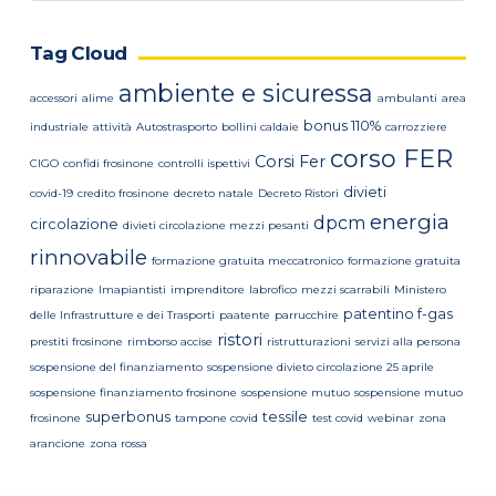
Tag Cloud
ambiente e sicuressa
accessori
alime
ambulanti
area
bonus 110%
industriale
attività
Autostrasporto
bollini caldaie
carrozziere
corso FER
Corsi Fer
CIGO
confidi frosinone
controlli ispettivi
divieti
covid-19
credito frosinone
decreto natale
Decreto Ristori
energia
dpcm
circolazione
divieti circolazione mezzi pesanti
rinnovabile
formazione gratuita meccatronico
formazione gratuita
riparazione
Imapiantisti
imprenditore
labrofico
mezzi scarrabili
Ministero
patentino f-gas
delle Infrastrutture e dei Trasporti
paatente
parrucchire
ristori
prestiti frosinone
rimborso accise
ristrutturazioni
servizi alla persona
sospensione del finanziamento
sospensione divieto circolazione 25 aprile
sospensione finanziamento frosinone
sospensione mutuo
sospensione mutuo
superbonus
tessile
frosinone
tampone covid
test covid
webinar
zona
arancione
zona rossa