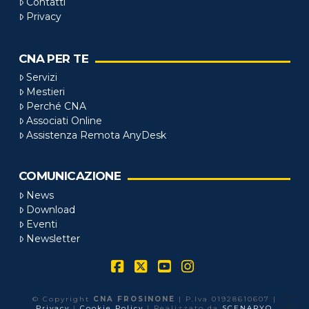
Contatti
Privacy
CNA PER TE
Servizi
Mestieri
Perché CNA
Associati Online
Assistenza Remota AnyDesk
COMUNICAZIONE
News
Download
Eventi
Newsletter
Facebook
X
YouTube
Instagram
© Copyright
CNA FROSINONE
| P.Iva 01928610607 |
Privacy
|
Cookie Policy
| Realizzato da
SCENARYO