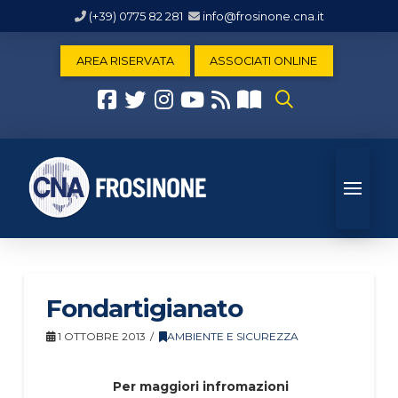
(+39) 0775 82 281
info@frosinone.cna.it
AREA RISERVATA
ASSOCIATI ONLINE
Fondartigianato
1 OTTOBRE 2013
AMBIENTE E SICUREZZA
Per maggiori infromazioni