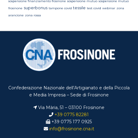
sospensione finanziamento frosinone
sospensione mutuo
sospensione mutuo
superbonus
tessile
frosinone
tampone covid
test covid
webinar
zona
arancione
zona rossa
Confederazione Nazionale dell’Artigianato e della Piccola
e Media Impresa – Sede di Frosinone
Via Mària, 51 – 03100 Frosinone
+39 0775 82281
+39 0775 177 0925
info@frosinone.cna.it