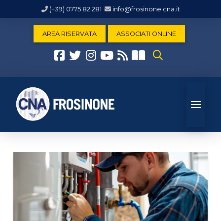
(+39) 0775 82 281
info@frosinone.cna.it
AREA RISERVATA
ASSOCIATI ONLINE