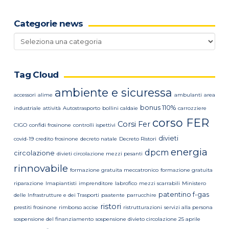
Categorie news
Categorie
news
Tag Cloud
ambiente e sicuressa
accessori
alime
ambulanti
area
bonus 110%
industriale
attività
Autostrasporto
bollini caldaie
carrozziere
corso FER
Corsi Fer
CIGO
confidi frosinone
controlli ispettivi
divieti
covid-19
credito frosinone
decreto natale
Decreto Ristori
energia
dpcm
circolazione
divieti circolazione mezzi pesanti
rinnovabile
formazione gratuita meccatronico
formazione gratuita
riparazione
Imapiantisti
imprenditore
labrofico
mezzi scarrabili
Ministero
patentino f-gas
delle Infrastrutture e dei Trasporti
paatente
parrucchire
ristori
prestiti frosinone
rimborso accise
ristrutturazioni
servizi alla persona
sospensione del finanziamento
sospensione divieto circolazione 25 aprile