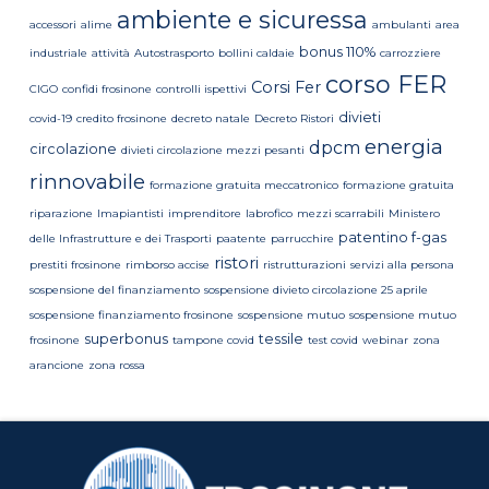
ambiente e sicuressa
accessori
alime
ambulanti
area
bonus 110%
industriale
attività
Autostrasporto
bollini caldaie
carrozziere
corso FER
Corsi Fer
CIGO
confidi frosinone
controlli ispettivi
divieti
covid-19
credito frosinone
decreto natale
Decreto Ristori
energia
dpcm
circolazione
divieti circolazione mezzi pesanti
rinnovabile
formazione gratuita meccatronico
formazione gratuita
riparazione
Imapiantisti
imprenditore
labrofico
mezzi scarrabili
Ministero
patentino f-gas
delle Infrastrutture e dei Trasporti
paatente
parrucchire
ristori
prestiti frosinone
rimborso accise
ristrutturazioni
servizi alla persona
sospensione del finanziamento
sospensione divieto circolazione 25 aprile
sospensione finanziamento frosinone
sospensione mutuo
sospensione mutuo
superbonus
tessile
frosinone
tampone covid
test covid
webinar
zona
arancione
zona rossa