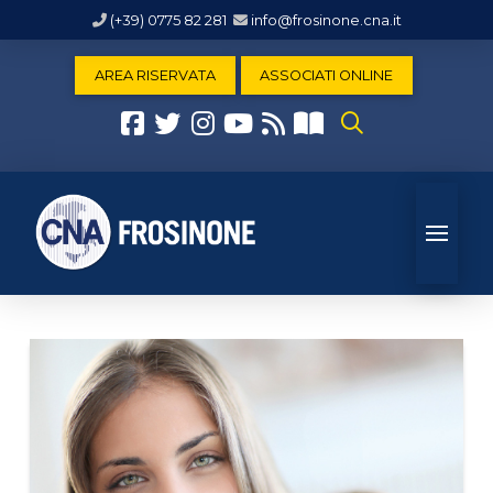
(+39) 0775 82 281
info@frosinone.cna.it
AREA RISERVATA
ASSOCIATI ONLINE