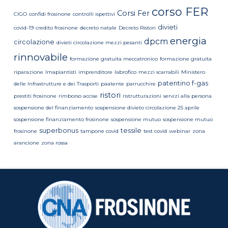
corso FER
Corsi Fer
CIGO
confidi frosinone
controlli ispettivi
divieti
covid-19
credito frosinone
decreto natale
Decreto Ristori
energia
dpcm
circolazione
divieti circolazione mezzi pesanti
rinnovabile
formazione gratuita meccatronico
formazione gratuita
riparazione
Imapiantisti
imprenditore
labrofico
mezzi scarrabili
Ministero
patentino f-gas
delle Infrastrutture e dei Trasporti
paatente
parrucchire
ristori
prestiti frosinone
rimborso accise
ristrutturazioni
servizi alla persona
sospensione del finanziamento
sospensione divieto circolazione 25 aprile
sospensione finanziamento frosinone
sospensione mutuo
sospensione mutuo
superbonus
tessile
frosinone
tampone covid
test covid
webinar
zona
arancione
zona rossa