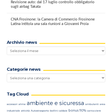
Revisione auto: dal 17 luglio controllo obbligatorio
sugli airbag Takata
CNA Frosinone: la Camera di Commercio Frosinone
Latina intitola una sala riunioni a Giovanni Proia
Archivio news
Archivio
news
Categorie news
Categorie
news
Tag Cloud
ambiente e sicuressa
accessori
alime
ambulanti
area
bonus 110%
industriale
attività
Autostrasporto
bollini caldaie
carrozziere