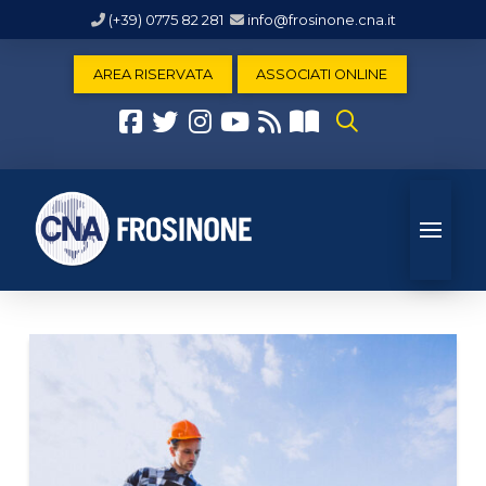
(+39) 0775 82 281
info@frosinone.cna.it
AREA RISERVATA
ASSOCIATI ONLINE