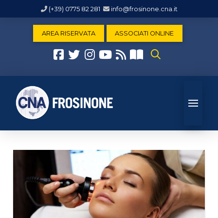
(+39) 0775 82 281
info@frosinone.cna.it
AREA RISERVATA
ASSOCIATI ONLINE