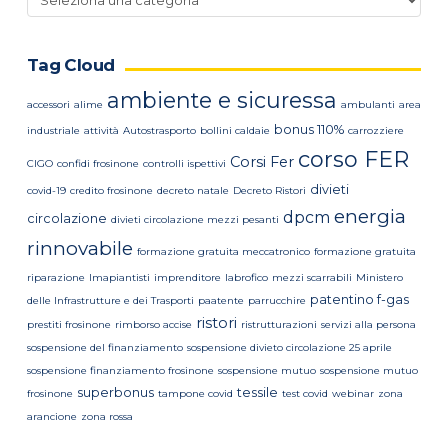
news
Tag Cloud
ambiente e sicuressa
accessori
alime
ambulanti
area
bonus 110%
industriale
attività
Autostrasporto
bollini caldaie
carrozziere
corso FER
Corsi Fer
CIGO
confidi frosinone
controlli ispettivi
divieti
covid-19
credito frosinone
decreto natale
Decreto Ristori
energia
dpcm
circolazione
divieti circolazione mezzi pesanti
rinnovabile
formazione gratuita meccatronico
formazione gratuita
riparazione
Imapiantisti
imprenditore
labrofico
mezzi scarrabili
Ministero
patentino f-gas
delle Infrastrutture e dei Trasporti
paatente
parrucchire
ristori
prestiti frosinone
rimborso accise
ristrutturazioni
servizi alla persona
sospensione del finanziamento
sospensione divieto circolazione 25 aprile
sospensione finanziamento frosinone
sospensione mutuo
sospensione mutuo
superbonus
tessile
frosinone
tampone covid
test covid
webinar
zona
arancione
zona rossa