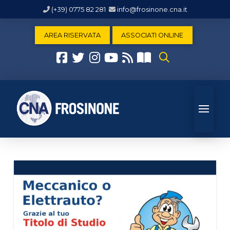
(+39) 0775 82 281
info@frosinone.cna.it
AREA RISERVATA
ASSOCIATI ONLINE