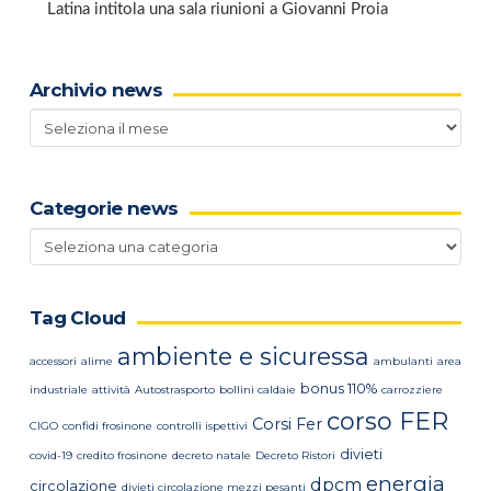
Latina intitola una sala riunioni a Giovanni Proia
Archivio news
Archivio
news
Categorie news
Categorie
news
Tag Cloud
ambiente e sicuressa
accessori
alime
ambulanti
area
bonus 110%
industriale
attività
Autostrasporto
bollini caldaie
carrozziere
corso FER
Corsi Fer
CIGO
confidi frosinone
controlli ispettivi
divieti
covid-19
credito frosinone
decreto natale
Decreto Ristori
energia
dpcm
circolazione
divieti circolazione mezzi pesanti