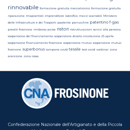
rinnovabile
formazione gratuita meccatronico
formazione gratuita
riparazione
Imapiantisti
imprenditore
labrofico
mezzi scarrabili
Ministero
patentino f-gas
delle Infrastrutture e dei Trasporti
paatente
parrucchire
ristori
prestiti frosinone
rimborso accise
ristrutturazioni
servizi alla persona
sospensione del finanziamento
sospensione divieto circolazione 25 aprile
sospensione finanziamento frosinone
sospensione mutuo
sospensione mutuo
superbonus
tessile
frosinone
tampone covid
test covid
webinar
zona
arancione
zona rossa
Confederazione Nazionale dell’Artigianato e della Piccola