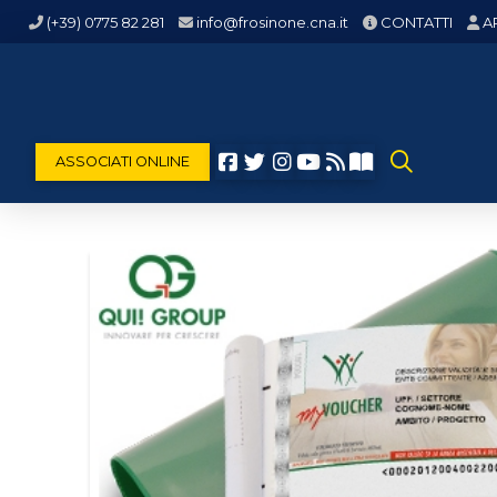
(+39) 0775 82 281
info@frosinone.cna.it
CONTATTI
A
ASSOCIATI ONLINE