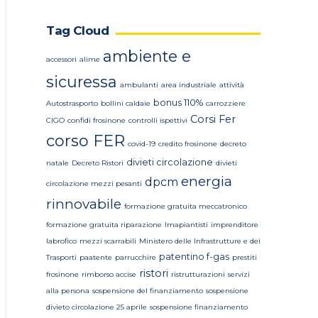
Tag Cloud
ambiente e
accessori
alime
sicuressa
ambulanti
area industriale
attività
bonus 110%
Autostrasporto
bollini caldaie
carrozziere
Corsi Fer
CIGO
confidi frosinone
controlli ispettivi
corso FER
covid-19
credito frosinone
decreto
divieti circolazione
natale
Decreto Ristori
divieti
energia
dpcm
circolazione mezzi pesanti
rinnovabile
formazione gratuita meccatronico
formazione gratuita riparazione
Imapiantisti
imprenditore
labrofico
mezzi scarrabili
Ministero delle Infrastrutture e dei
patentino f-gas
Trasporti
paatente
parrucchire
prestiti
ristori
frosinone
rimborso accise
ristrutturazioni
servizi
alla persona
sospensione del finanziamento
sospensione
divieto circolazione 25 aprile
sospensione finanziamento