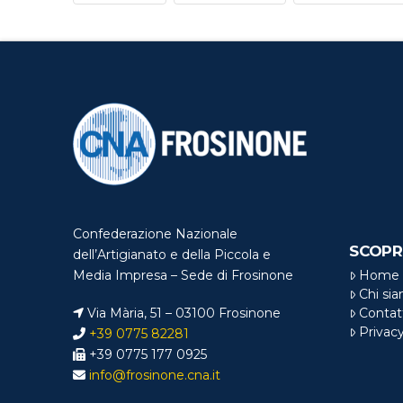
Confederazione Nazionale
SCOPR
dell’Artigianato e della Piccola e
Home
Media Impresa – Sede di Frosinone
Chi si
Via Mària, 51 – 03100 Frosinone
Contat
Privac
+39 0775 82281
+39 0775 177 0925
info@frosinone.cna.it