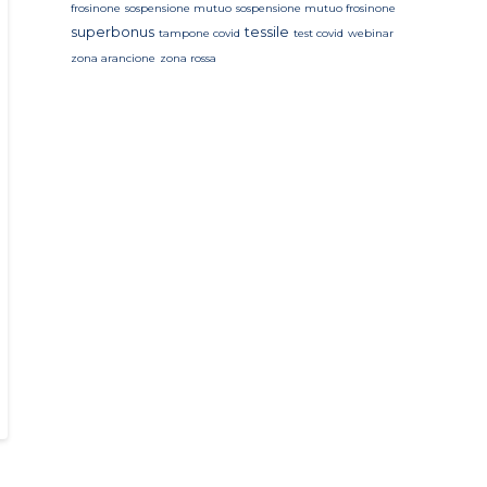
frosinone
sospensione mutuo
sospensione mutuo frosinone
superbonus
tessile
tampone covid
test covid
webinar
zona arancione
zona rossa