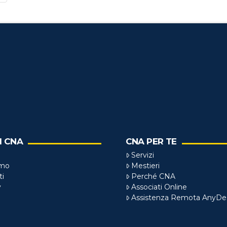
I CNA
CNA PER TE
Servizi
amo
Mestieri
ti
Perché CNA
y
Associati Online
Assistenza Remota AnyDe