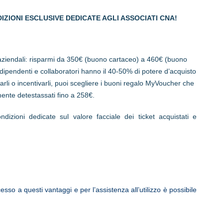
IZIONI ESCLUSIVE DEDICATE AGLI ASSOCIATI CNA!
i aziendali: risparmi da 350€ (buono cartaceo) a 460€ (buono
i dipendenti e collaboratori hanno il 40-50% di potere d’acquisto
arli o incentivarli, puoi scegliere i buoni regalo MyVoucher che
nte detestassati fino a 258€.
dizioni dedicate sul valore facciale dei ticket acquistati e
esso a questi vantaggi e per l’assistenza all’utilizzo è possibile