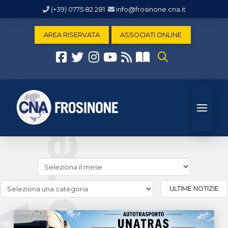
(+39) 0775 82 281
info@frosinone.cna.it
AREA RISERVATA
ASSOCIATI ONLINE
Cerca
news
(archivio
Cerca
ULTIME NOTIZIE
storico)
news
(Archivio
categorie)