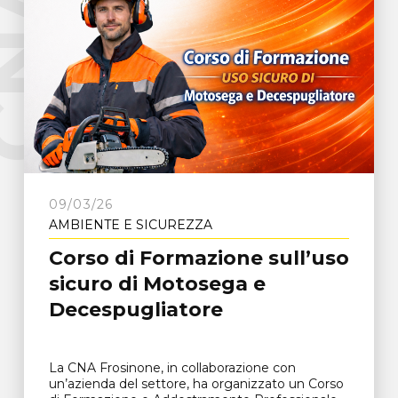
e
C
N
A
F
r
o
s
i
n
o
n
09/03/26
AMBIENTE E SICUREZZA
Corso di Formazione sull’uso
sicuro di Motosega e
Decespugliatore
La CNA Frosinone, in collaborazione con
un’azienda del settore, ha organizzato un Corso