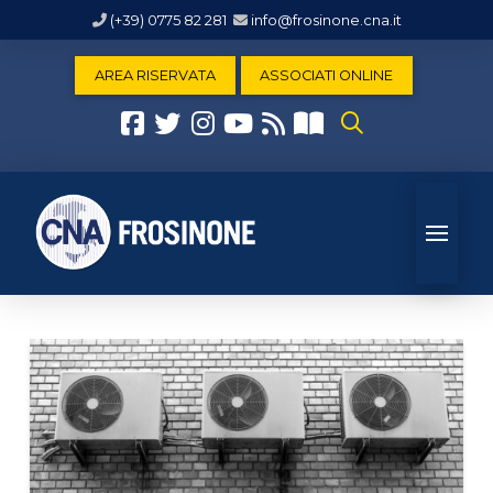
(+39) 0775 82 281
info@frosinone.cna.it
AREA RISERVATA
ASSOCIATI ONLINE