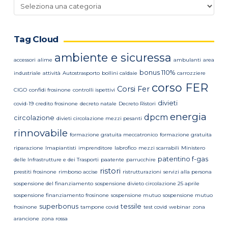
Categorie
news
Tag Cloud
ambiente e sicuressa
accessori
alime
ambulanti
area
bonus 110%
industriale
attività
Autostrasporto
bollini caldaie
carrozziere
corso FER
Corsi Fer
CIGO
confidi frosinone
controlli ispettivi
divieti
covid-19
credito frosinone
decreto natale
Decreto Ristori
energia
dpcm
circolazione
divieti circolazione mezzi pesanti
rinnovabile
formazione gratuita meccatronico
formazione gratuita
riparazione
Imapiantisti
imprenditore
labrofico
mezzi scarrabili
Ministero
patentino f-gas
delle Infrastrutture e dei Trasporti
paatente
parrucchire
ristori
prestiti frosinone
rimborso accise
ristrutturazioni
servizi alla persona
sospensione del finanziamento
sospensione divieto circolazione 25 aprile
sospensione finanziamento frosinone
sospensione mutuo
sospensione mutuo
superbonus
tessile
frosinone
tampone covid
test covid
webinar
zona
arancione
zona rossa