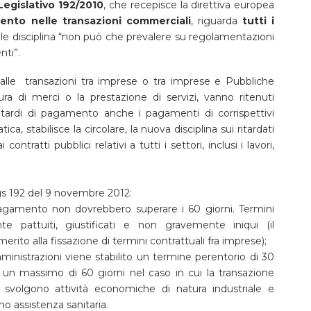
egislativo 192/2010
, che recepisce la direttiva europea
mento nelle transazioni commerciali
, riguarda
tutti i
le disciplina “non può che prevalere su regolamentazioni
enti”.
re alle transazioni tra imprese o tra imprese e Pubbliche
a di merci o la prestazione di servizi, vanno ritenuti
itardi di pagamento anche i pagamenti di corrispettivi
tica, stabilisce la circolare, la nuova disciplina sui ritardati
ontratti pubblici relativi a tutti i settori, inclusi i lavori,
gs 192 del 9 novembre 2012:
 pagamento non dovrebbero superare i 60 giorni. Termini
e pattuiti, giustificati e non gravemente iniqui (il
rito alla fissazione di termini contrattuali fra imprese);
ministrazioni viene stabilito un termine perentorio di 30
 un massimo di 60 giorni nel caso in cui la transazione
 svolgono attività economiche di natura industriale e
o assistenza sanitaria.