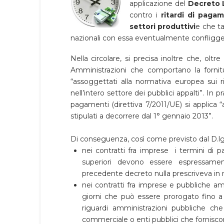
applicazione del
Decreto L
contro i
ritardi di paga
settori produttivi
e che ta
nazionali con essa eventualmente confligg
Nella circolare, si precisa inoltre che, olt
Amministrazioni che comportano la fornitur
“assoggettati alla normativa europea sui r
nell’intero settore dei pubblici appalti”. In pra
pagamenti (direttiva 7/2011/UE) si applica “ai c
stipulati a decorrere dal 1° gennaio 2013”.
Di conseguenza, così come previsto dal D.l
nei contratti fra imprese i termini di
superiori devono essere espressament
precedente decreto nulla prescriveva in me
nei contratti fra imprese e pubbliche am
giorni che può essere prorogato fino a
riguardi amministrazioni pubbliche che
commerciale o enti pubblici che forniscon