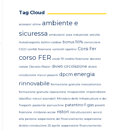
Tag Cloud
ambiente e
accessori
alime
sicuressa
ambulanti
area industriale
attività
bonus 110%
Autostrasporto
bollini caldaie
carrozziere
Corsi Fer
CIGO
confidi frosinone
controlli ispettivi
corso FER
covid-19
credito frosinone
decreto
divieti circolazione
natale
Decreto Ristori
divieti
energia
dpcm
circolazione mezzi pesanti
rinnovabile
formazione gratuita meccatronico
formazione gratuita riparazione
Imapiantisti
imprenditore
labrofico
mezzi scarrabili
Ministero delle Infrastrutture e dei
patentino f-gas
Trasporti
paatente
parrucchire
prestiti
ristori
frosinone
rimborso accise
ristrutturazioni
servizi
alla persona
sospensione del finanziamento
sospensione
divieto circolazione 25 aprile
sospensione finanziamento