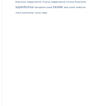
frosinone
sospensione mutuo
sospensione mutuo frosinone
superbonus
tessile
tampone covid
test covid
webinar
zona arancione
zona rossa