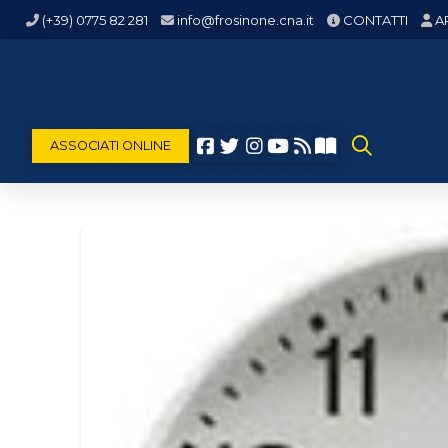
(+39) 0775 82 281
info@frosinone.cna.it
CONTATTI
A
ASSOCIATI ONLINE