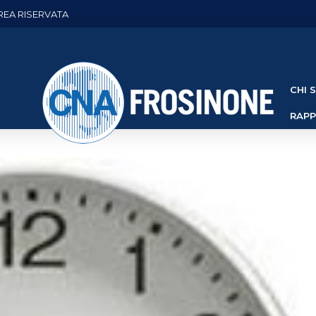
REA RISERVATA
CHI 
RAP