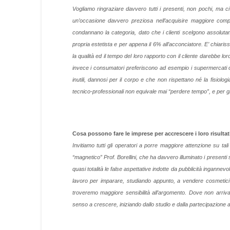
Vogliamo ringraziare davvero tutti i presenti, non pochi, m
un’occasione davvero preziosa nell’acquisire maggiore comp
condannano la categoria, dato che i clienti scelgono assolutamen
propria estetista e per appena il 6% all’acconciatore. E’ chiar
la qualità ed il tempo del loro rapporto con il cliente darebbe l
invece i consumatori preferiscono ad esempio i supermercati o
inutili, dannosi per il corpo e che non rispettano né la fisiologi
tecnico-professionali non equivale mai “perdere tempo”, e per giu
Cosa possono fare le imprese per accrescere i loro risultat
Invitiamo tutti gli operatori a porre maggiore attenzione su tali
“magnetico” Prof. Borellini, che ha davvero illuminato i presenti 
quasi totalità le false aspettative indotte da pubblicità ingannevoli
lavoro per imparare, studiando appunto, a vendere cosmetici 
troveremo maggiore sensibilità all’argomento. Dove non arriva
senso a crescere, iniziando dallo studio e dalla partecipazione 