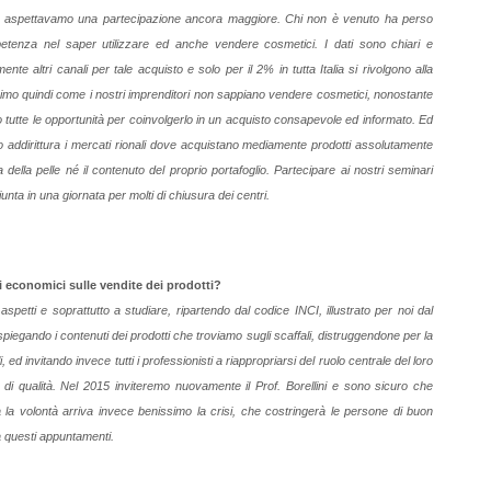
a ci aspettavamo una partecipazione ancora maggiore. Chi non è venuto ha perso
etenza nel saper utilizzare ed anche vendere cosmetici. I dati sono chiari e
te altri canali per tale acquisto e solo per il 2% in tutta Italia si rivolgono alla
issimo quindi come i nostri imprenditori non sappiano vendere cosmetici, nonostante
oro tutte le opportunità per coinvolgerlo in un acquisto consapevole ed informato. Ed
 addirittura i mercati rionali dove acquistano mediamente prodotti assolutamente
a della pelle né il contenuto del proprio portafoglio. Partecipare ai nostri seminari
nta in una giornata per molti di chiusura dei centri.
i economici sulle vendite dei prodotti?
 aspetti e soprattutto a studiare, ripartendo dal codice INCI, illustrato per noi dal
spiegando i contenuti dei prodotti che troviamo sugli scaffali, distruggendone per la
, ed invitando invece tutti i professionisti a riappropriarsi del ruolo centrale del loro
di qualità. Nel 2015 inviteremo nuovamente il Prof. Borellini e sono sicuro che
 la volontà arriva invece benissimo la crisi, che costringerà le persone di buon
a questi appuntamenti.