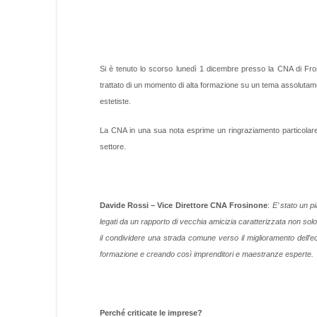
Si è tenuto lo scorso lunedì 1 dicembre presso la CNA di Fros
trattato di un momento di alta formazione su un tema assolutame
estetiste.
La CNA in una sua nota esprime un ringraziamento particolare
settore.
Davide Rossi – Vice Direttore CNA Frosinone
:
E’ stato un p
legati da un rapporto di vecchia amicizia caratterizzata non sol
il condividere una strada comune verso il miglioramento dell
formazione e creando così imprenditori e maestranze esperte.
Perché criticate le imprese?