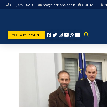
(+39) 0775 82 281
info@frosinone.cna.it
CONTATTI
A
ASSOCIATI ONLINE