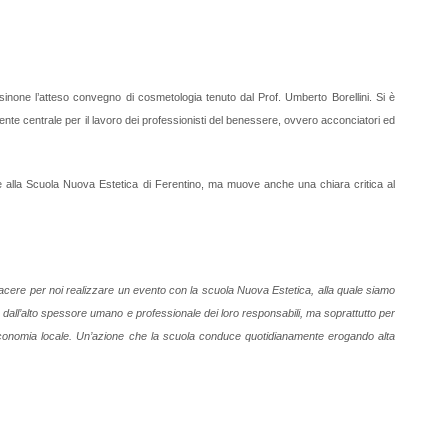
inone l’atteso convegno di cosmetologia tenuto dal Prof. Umberto Borellini. Si è
nte centrale per il lavoro dei professionisti del benessere, ovvero acconciatori ed
 alla Scuola Nuova Estetica di Ferentino, ma muove anche una chiara critica al
iacere per noi realizzare un evento con la scuola Nuova Estetica, alla quale siamo
o dall’alto spessore umano e professionale dei loro responsabili, ma soprattutto per
’economia locale. Un’azione che la scuola conduce quotidianamente erogando alta