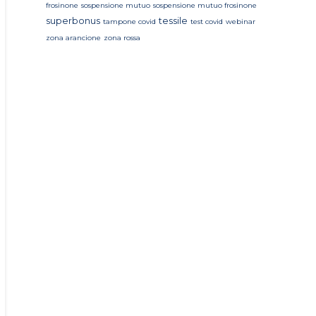
frosinone
sospensione mutuo
sospensione mutuo frosinone
superbonus
tessile
tampone covid
test covid
webinar
zona arancione
zona rossa