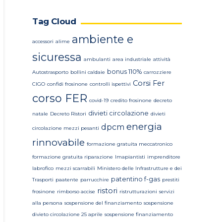
Tag Cloud
ambiente e
accessori
alime
sicuressa
ambulanti
area industriale
attività
bonus 110%
Autostrasporto
bollini caldaie
carrozziere
Corsi Fer
CIGO
confidi frosinone
controlli ispettivi
corso FER
covid-19
credito frosinone
decreto
divieti circolazione
natale
Decreto Ristori
divieti
energia
dpcm
circolazione mezzi pesanti
rinnovabile
formazione gratuita meccatronico
formazione gratuita riparazione
Imapiantisti
imprenditore
labrofico
mezzi scarrabili
Ministero delle Infrastrutture e dei
patentino f-gas
Trasporti
paatente
parrucchire
prestiti
ristori
frosinone
rimborso accise
ristrutturazioni
servizi
alla persona
sospensione del finanziamento
sospensione
divieto circolazione 25 aprile
sospensione finanziamento