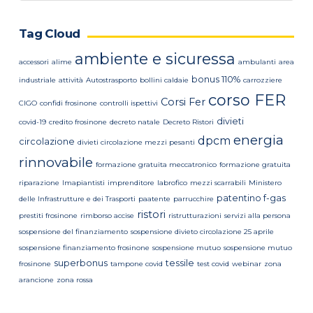
Tag Cloud
ambiente e sicuressa
accessori
alime
ambulanti
area
bonus 110%
industriale
attività
Autostrasporto
bollini caldaie
carrozziere
corso FER
Corsi Fer
CIGO
confidi frosinone
controlli ispettivi
divieti
covid-19
credito frosinone
decreto natale
Decreto Ristori
energia
dpcm
circolazione
divieti circolazione mezzi pesanti
rinnovabile
formazione gratuita meccatronico
formazione gratuita
riparazione
Imapiantisti
imprenditore
labrofico
mezzi scarrabili
Ministero
patentino f-gas
delle Infrastrutture e dei Trasporti
paatente
parrucchire
ristori
prestiti frosinone
rimborso accise
ristrutturazioni
servizi alla persona
sospensione del finanziamento
sospensione divieto circolazione 25 aprile
sospensione finanziamento frosinone
sospensione mutuo
sospensione mutuo
superbonus
tessile
frosinone
tampone covid
test covid
webinar
zona
arancione
zona rossa