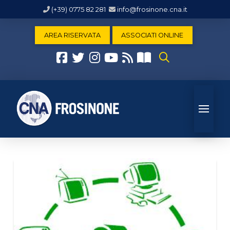
(+39) 0775 82 281
info@frosinone.cna.it
AREA RISERVATA
ASSOCIATI ONLINE