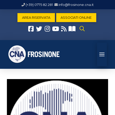
(+39) 0775 82 281
info@frosinone.cna.it
AREA RISERVATA
ASSOCIATI ONLINE