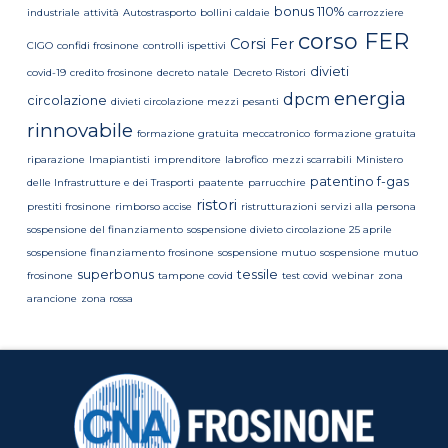
bonus 110%
industriale
attività
Autostrasporto
bollini caldaie
carrozziere
corso FER
Corsi Fer
CIGO
confidi frosinone
controlli ispettivi
divieti
covid-19
credito frosinone
decreto natale
Decreto Ristori
energia
dpcm
circolazione
divieti circolazione mezzi pesanti
rinnovabile
formazione gratuita meccatronico
formazione gratuita
riparazione
Imapiantisti
imprenditore
labrofico
mezzi scarrabili
Ministero
patentino f-gas
delle Infrastrutture e dei Trasporti
paatente
parrucchire
ristori
prestiti frosinone
rimborso accise
ristrutturazioni
servizi alla persona
sospensione del finanziamento
sospensione divieto circolazione 25 aprile
sospensione finanziamento frosinone
sospensione mutuo
sospensione mutuo
superbonus
tessile
frosinone
tampone covid
test covid
webinar
zona
arancione
zona rossa