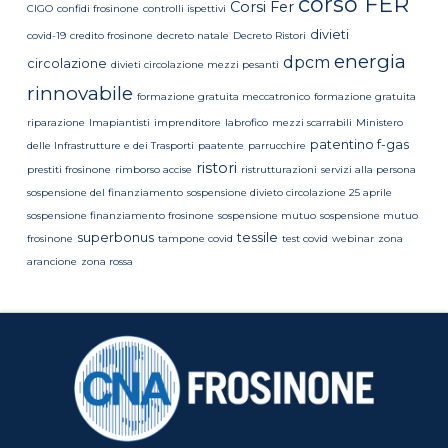
corso FER
Corsi Fer
CIGO
confidi frosinone
controlli ispettivi
divieti
covid-19
credito frosinone
decreto natale
Decreto Ristori
energia
dpcm
circolazione
divieti circolazione mezzi pesanti
rinnovabile
formazione gratuita meccatronico
formazione gratuita
riparazione
Imapiantisti
imprenditore
labrofico
mezzi scarrabili
Ministero
patentino f-gas
delle Infrastrutture e dei Trasporti
paatente
parrucchire
ristori
prestiti frosinone
rimborso accise
ristrutturazioni
servizi alla persona
sospensione del finanziamento
sospensione divieto circolazione 25 aprile
sospensione finanziamento frosinone
sospensione mutuo
sospensione mutuo
superbonus
tessile
frosinone
tampone covid
test covid
webinar
zona
arancione
zona rossa