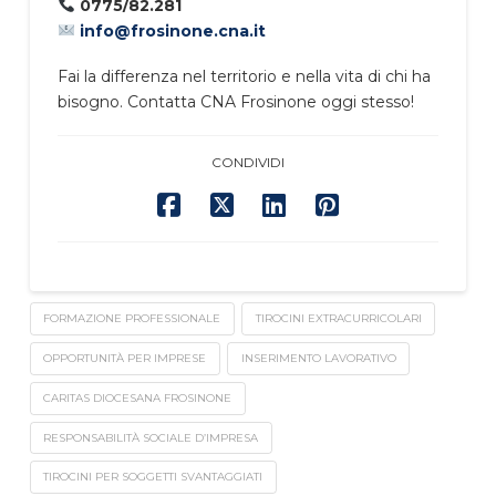
0775/82.281
info@frosinone.cna.it
Fai la differenza nel territorio e nella vita di chi ha
bisogno. Contatta CNA Frosinone oggi stesso!
CONDIVIDI
FORMAZIONE PROFESSIONALE
TIROCINI EXTRACURRICOLARI
OPPORTUNITÀ PER IMPRESE
INSERIMENTO LAVORATIVO
CARITAS DIOCESANA FROSINONE
RESPONSABILITÀ SOCIALE D’IMPRESA
TIROCINI PER SOGGETTI SVANTAGGIATI