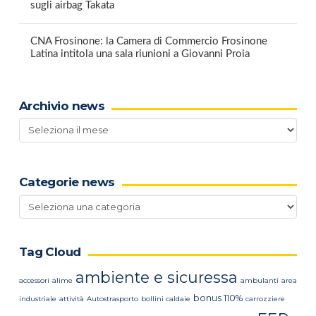
sugli airbag Takata
CNA Frosinone: la Camera di Commercio Frosinone
Latina intitola una sala riunioni a Giovanni Proia
Archivio news
Archivio
news
Categorie news
Categorie
news
Tag Cloud
ambiente e sicuressa
accessori
alime
ambulanti
area
bonus 110%
industriale
attività
Autostrasporto
bollini caldaie
carrozziere