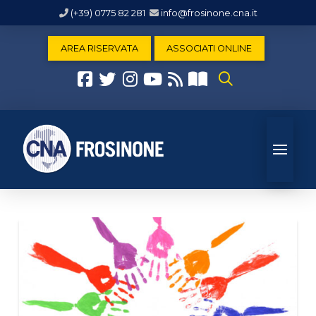
(+39) 0775 82 281
info@frosinone.cna.it
AREA RISERVATA
ASSOCIATI ONLINE