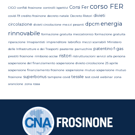
corso FER
Corsi Fer
CIGO
confidi frosinone
controlli ispettivi
divieti
covid-19
credito frosinone
decreto natale
Decreto Ristori
energia
dpcm
circolazione
divieti circolazione mezzi pesanti
rinnovabile
formazione gratuita meccatronico
formazione gratuita
riparazione
Imapiantisti
imprenditore
labrofico
mezzi scarrabili
Ministero
patentino f-gas
delle Infrastrutture e dei Trasporti
paatente
parrucchire
ristori
prestiti frosinone
rimborso accise
ristrutturazioni
servizi alla persona
sospensione del finanziamento
sospensione divieto circolazione 25 aprile
sospensione finanziamento frosinone
sospensione mutuo
sospensione mutuo
superbonus
tessile
frosinone
tampone covid
test covid
webinar
zona
arancione
zona rossa