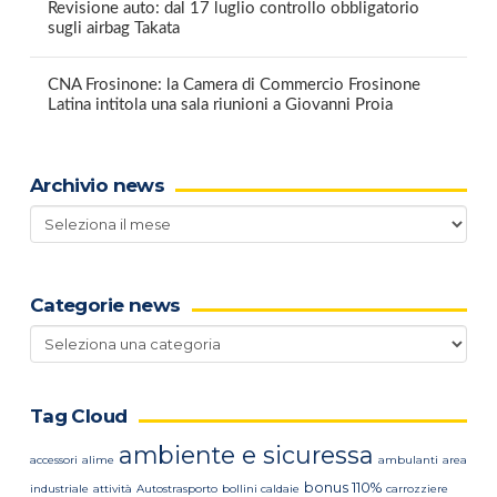
Revisione auto: dal 17 luglio controllo obbligatorio
sugli airbag Takata
CNA Frosinone: la Camera di Commercio Frosinone
Latina intitola una sala riunioni a Giovanni Proia
Archivio news
Archivio
news
Categorie news
Categorie
news
Tag Cloud
ambiente e sicuressa
accessori
alime
ambulanti
area
bonus 110%
industriale
attività
Autostrasporto
bollini caldaie
carrozziere