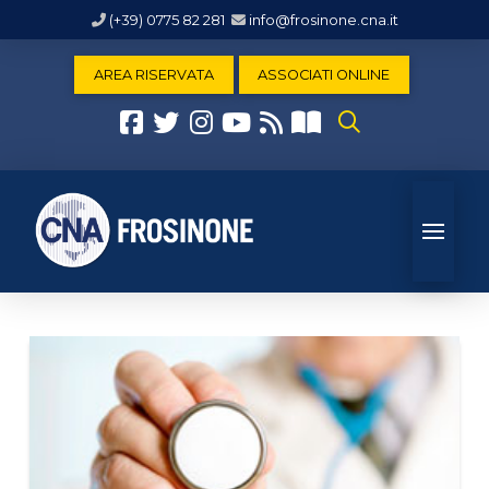
(+39) 0775 82 281
info@frosinone.cna.it
AREA RISERVATA
ASSOCIATI ONLINE