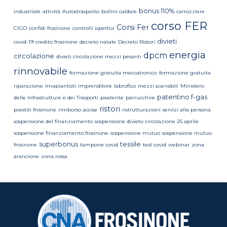
bonus 110%
industriale
attività
Autostrasporto
bollini caldaie
carrozziere
corso FER
Corsi Fer
CIGO
confidi frosinone
controlli ispettivi
divieti
covid-19
credito frosinone
decreto natale
Decreto Ristori
energia
dpcm
circolazione
divieti circolazione mezzi pesanti
rinnovabile
formazione gratuita meccatronico
formazione gratuita
riparazione
Imapiantisti
imprenditore
labrofico
mezzi scarrabili
Ministero
patentino f-gas
delle Infrastrutture e dei Trasporti
paatente
parrucchire
ristori
prestiti frosinone
rimborso accise
ristrutturazioni
servizi alla persona
sospensione del finanziamento
sospensione divieto circolazione 25 aprile
sospensione finanziamento frosinone
sospensione mutuo
sospensione mutuo
superbonus
tessile
frosinone
tampone covid
test covid
webinar
zona
arancione
zona rossa