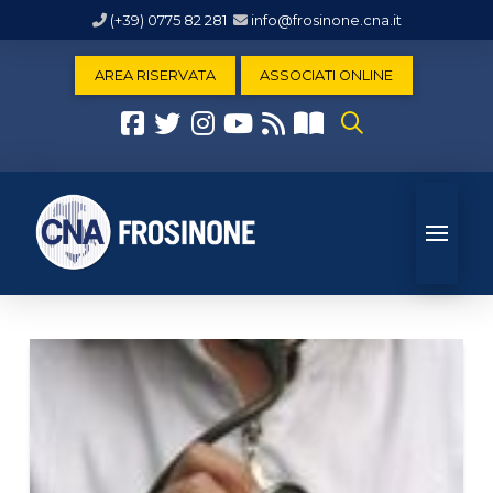
(+39) 0775 82 281
info@frosinone.cna.it
AREA RISERVATA
ASSOCIATI ONLINE