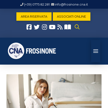
(+39) 0775 82 281
info@frosinone.cna.it
AREA RISERVATA
ASSOCIATI ONLINE