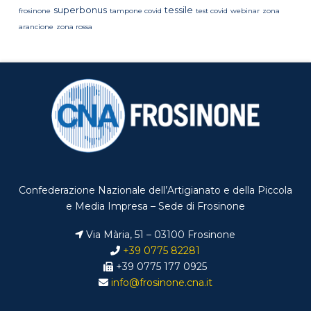
superbonus
tessile
frosinone
tampone covid
test covid
webinar
zona
arancione
zona rossa
Confederazione Nazionale dell’Artigianato e della Piccola
e Media Impresa – Sede di Frosinone
Via Mària, 51 – 03100 Frosinone
+39 0775 82281
+39 0775 177 0925
info@frosinone.cna.it