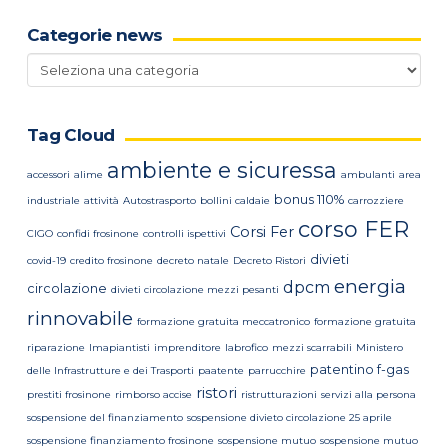
Categorie news
Categorie
news
Tag Cloud
ambiente e sicuressa
accessori
alime
ambulanti
area
bonus 110%
industriale
attività
Autostrasporto
bollini caldaie
carrozziere
corso FER
Corsi Fer
CIGO
confidi frosinone
controlli ispettivi
divieti
covid-19
credito frosinone
decreto natale
Decreto Ristori
energia
dpcm
circolazione
divieti circolazione mezzi pesanti
rinnovabile
formazione gratuita meccatronico
formazione gratuita
riparazione
Imapiantisti
imprenditore
labrofico
mezzi scarrabili
Ministero
patentino f-gas
delle Infrastrutture e dei Trasporti
paatente
parrucchire
ristori
prestiti frosinone
rimborso accise
ristrutturazioni
servizi alla persona
sospensione del finanziamento
sospensione divieto circolazione 25 aprile
sospensione finanziamento frosinone
sospensione mutuo
sospensione mutuo