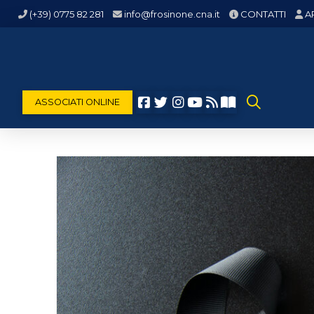
(+39) 0775 82 281
info@frosinone.cna.it
CONTATTI
A
ASSOCIATI ONLINE