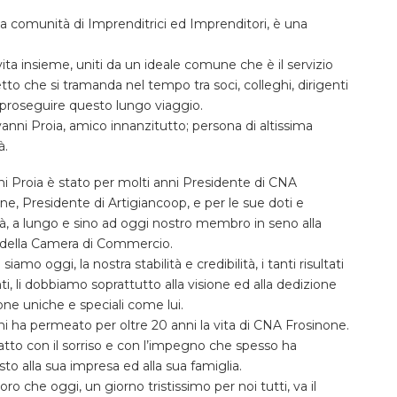
a comunità di Imprenditrici ed Imprenditori, è una
 vita insieme, uniti da un ideale comune che è il servizio
etto che si tramanda nel tempo tra soci, colleghi, dirigenti
i proseguire questo lungo viaggio.
vanni Proia, amico innanzitutto; persona di altissima
à.
i Proia è stato per molti anni Presidente di CNA
ne, Presidente di Artigiancoop, e per le sue doti e
à, a lungo e sino ad oggi nostro membro in seno alla
 della Camera di Commercio.
siamo oggi, la nostra stabilità e credibilità, i tanti risultati
ti, li dobbiamo soprattutto alla visione ed alla dedizione
one uniche e speciali come lui.
i ha permeato per oltre 20 anni la vita di CNA Frosinone.
atto con il sorriso e con l’impegno che spesso ha
to alla sua impresa ed alla sua famiglia.
oro che oggi, un giorno tristissimo per noi tutti, va il