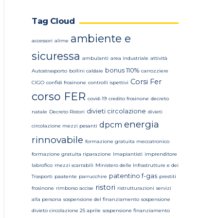
Tag Cloud
ambiente e
accessori
alime
sicuressa
ambulanti
area industriale
attività
bonus 110%
Autostrasporto
bollini caldaie
carrozziere
Corsi Fer
CIGO
confidi frosinone
controlli ispettivi
corso FER
covid-19
credito frosinone
decreto
divieti circolazione
natale
Decreto Ristori
divieti
energia
dpcm
circolazione mezzi pesanti
rinnovabile
formazione gratuita meccatronico
formazione gratuita riparazione
Imapiantisti
imprenditore
labrofico
mezzi scarrabili
Ministero delle Infrastrutture e dei
patentino f-gas
Trasporti
paatente
parrucchire
prestiti
ristori
frosinone
rimborso accise
ristrutturazioni
servizi
alla persona
sospensione del finanziamento
sospensione
divieto circolazione 25 aprile
sospensione finanziamento