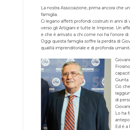
La nostra Associazione, prima ancora che un
famiglia.
Ci legano affetti profondi costruiti in anni di
verso gli Artigiani e tutte le Imprese. Un aff
e che è arrivato a chi come noi ha l’onore d
Oggi questa famiglia soffre la perdita di Gio
qualità imprenditoriale e di profonda umanit
Giovann
Frosino
capacit
Giunta
Ciò che 
raggiun
di pers
Giovann
Lo ha f
antepos
Ed è a l