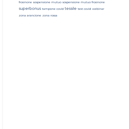
frosinone
sospensione mutuo
sospensione mutuo frosinone
superbonus
tessile
tampone covid
test covid
webinar
zona arancione
zona rossa