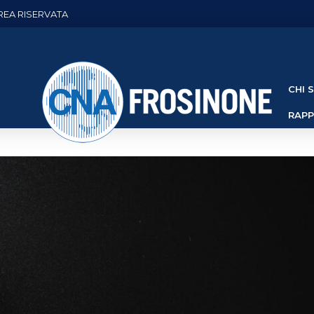
REA RISERVATA
CHI 
RAP